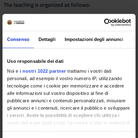
The teaching is organized as follows:
PEDODONZIA
Credits
Period
Consenso
Dettagli
Impostazioni degli annunci
In
4
Lezioni 2° semestre
Academic staff
Nicoletta Zerman
Uso responsabile dei dati
Noi e
i nostri 1022 partner
trattiamo i vostri dati
personali, ad esempio il vostro numero IP, utilizzando
PEDIATRIA
tecnologie come i cookie per memorizzare e accedere
alle informazioni sul vostro dispositivo al fine di
Credits
Period
pubblicare annunci e contenuti personalizzati, misurare
2
Lezioni 2° semestre
gli annunci e i contenuti, ricercare il pubblico e sviluppare
i servizi. Avete la possibilità di scegliere chi utilizza i
Academic staff
vostri dati e per quali scopi. Le vostre scelte in materia di
Claudio Maffeis
privacy sono applicabili solo su questa proprietà digitale
in cui avete effettuato le vostre scelte. È possibile