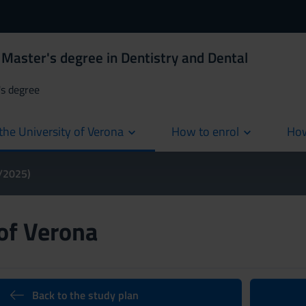
Master's degree in Dentistry and Dental
's degree
the University of Verona
How to enrol
How
cur
4/2025)
 of Verona
Back to the study plan