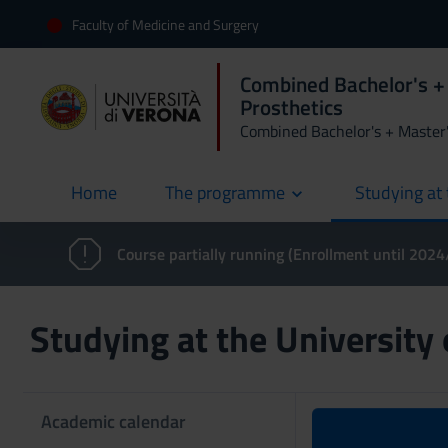
Faculty of Medicine and Surgery
Combined Bachelor's + 
Prosthetics
Combined Bachelor's + Master
Home
The programme
Studying at 
current
Course partially running (Enrollment until 202
Studying at the University
Academic calendar