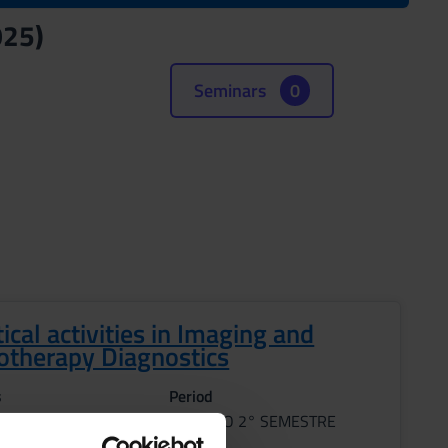
025)
Seminars
0
ical activities in Imaging and
otherapy Diagnostics
s
Period
3° ANNO 2° SEMESTRE