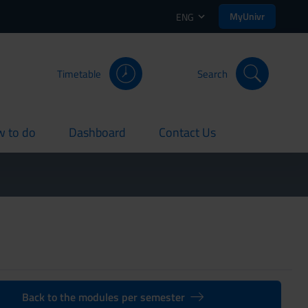
MyUnivr
ENG
Timetable
Search
 to do
Dashboard
Contact Us
rent
current
current
Back to the modules per semester