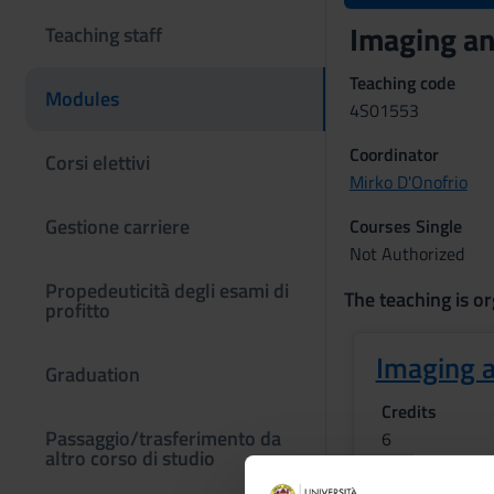
Imaging an
Teaching staff
Teaching code
Modules
4S01553
Coordinator
Corsi elettivi
Mirko D'Onofrio
Gestione carriere
Courses Single
Not Authorized
Propedeuticità degli esami di
The teaching is or
profitto
Imaging a
Graduation
Credits
Passaggio/trasferimento da
6
altro corso di studio
Academic staf