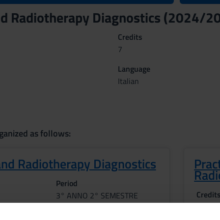
d Radiotherapy Diagnostics (2024/2
Credits
7
Language
Italian
ganized as follows:
nd Radiotherapy Diagnostics
Pract
Radi
Period
Credit
3° ANNO 2° SEMESTRE
1
f