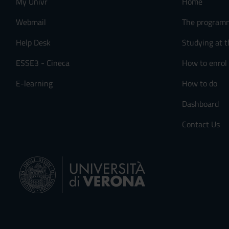
My Univr
Home
Webmail
The program
Help Desk
Studying at t
ESSE3 - Cineca
How to enrol
E-learning
How to do
Dashboard
Contact Us