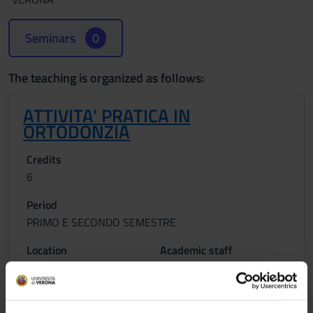
Seminars
0
The teaching is organized as follows:
ATTIVITA' PRATICA IN
ORTODONZIA
Credits
6
Period
PRIMO E SECONDO SEMESTRE
Location
Academic staff
VERONA
Fiorenzo Faccioni