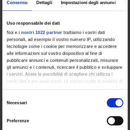
Consenso
Dettagli
Impostazioni degli annunci
In
ATTIVITA' PRATICA IN
ODONTOIATRIA
CONSERVATIVA/ENDODONZIA
Uso responsabile dei dati
Noi e
i nostri 1022 partner
trattiamo i vostri dati
Credits
personali, ad esempio il vostro numero IP, utilizzando
6
tecnologie come i cookie per memorizzare e accedere
Period
alle informazioni sul vostro dispositivo al fine di
PRIMO E SECONDO SEMESTRE
pubblicare annunci e contenuti personalizzati, misurare
gli annunci e i contenuti, ricercare il pubblico e sviluppare
Location
Academic staff
i servizi. Avete la possibilità di scegliere chi utilizza i
VERONA
Nicoletta Zerman
vostri dati e per quali scopi. Le vostre scelte in materia di
privacy sono applicabili solo su questa proprietà digitale
in cui avete effettuato le vostre scelte. È possibile
S
modificare o revocare il proprio consenso in qualsiasi
Necessari
e
ATTIVITA' PRATICA IN
momento dalla Dichiarazione sui cookie o facendo clic
l
PEDODONZIA
sull'icona di attivazione della privacy.
e
Preferenze
Credits
z
Con il tuo consenso, vorremmo anche: