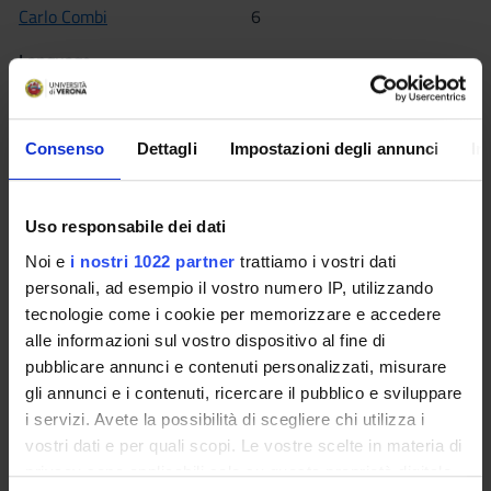
Carlo Combi
6
Language
Italian
Scientific Disciplinary Sector (SSD)
Consenso
Dettagli
Impostazioni degli annunci
In
INF/01 - INFORMATICS
Period
II semestre dal Mar 1, 2012 al Jun 15, 2012.
Uso responsabile dei dati
Noi e
i nostri 1022 partner
trattiamo i vostri dati
Seminars
0
personali, ad esempio il vostro numero IP, utilizzando
tecnologie come i cookie per memorizzare e accedere
alle informazioni sul vostro dispositivo al fine di
Learning outcomes
pubblicare annunci e contenuti personalizzati, misurare
This course provides the student with the main theoretical
gli annunci e i contenuti, ricercare il pubblico e sviluppare
concepts of the relational data model, of object and object-
i servizi. Avete la possibilità di scegliere chi utilizza i
relational data models, and of the semistructured and XML
vostri dati e per quali scopi. Le vostre scelte in materia di
data models. Related query languages will be introduced and
privacy sono applicabili solo su questa proprietà digitale