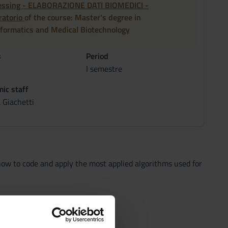
essing - ELABORAZIONE DATI BIOMEDICI -
ratorio
of the course: Master's degree in
nformatics and Medical Biotechnology
s
Period
I semestre
ic staff
 Giachetti
how to code and apply the most applied algorithms used for