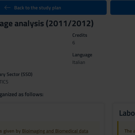
Back to the study plan
age analysis (2011/2012)
Credits
6
Language
Italian
nary Sector (SSD)
TICS
ganized as follows:
Labo
is given by
Bioimaging and Biomedical data
The a