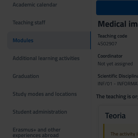
Academic calendar
Medical im
Teaching staff
Teaching code
Modules
4S02907
Coordinator
Additional learning activities
Not yet assigned
Graduation
Scientific Discipli
INF/01 - INFORMA
Study modes and locations
The teaching is or
Student administration
Teoria
Erasmus+ and other
The activity 
experiences abroad