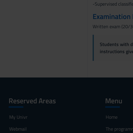
-Supervised classifi
Examination
Written exam (20/30
Students with di
instructions gi
Reserved Areas
Menu
My Univr
Home
Webmail
The program