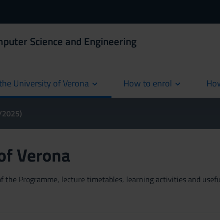
mputer Science and Engineering
the University of Verona
How to enrol
How
cur
4/2025)
 of Verona
 the Programme, lecture timetables, learning activities and useful