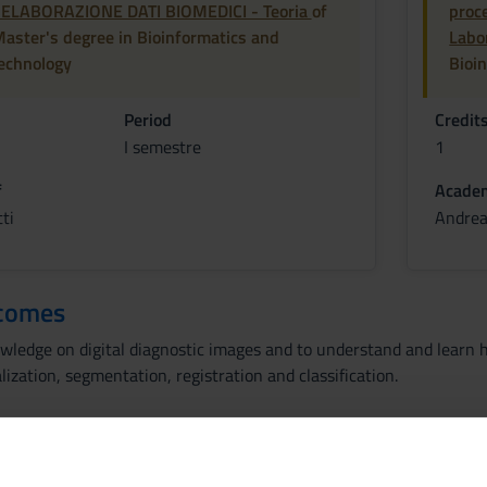
- ELABORAZIONE DATI BIOMEDICI - Teoria
of
proc
Master's degree in Bioinformatics and
Labo
echnology
Bioi
Period
Credit
I semestre
1
f
Academ
ti
Andrea
tcomes
owledge on digital diagnostic images and to understand and learn 
zation, segmentation, registration and classification.
g.