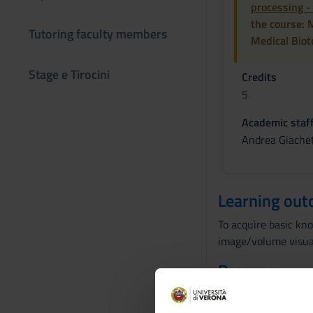
processing 
the course: 
Tutoring faculty members
Medical Biot
Stage e Tirocini
Credits
5
Academic staf
Andrea Giachet
Learning ou
To acquire basic kn
image/volume visuali
Program
1. Diagnostic imagin