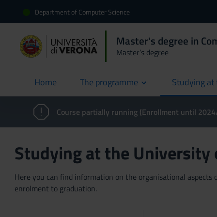
Department of Computer Science
Master's degree in Co
Master’s degree
Home
The programme
Studying at 
current
Course partially running (Enrollment until 202
Studying at the University
Here you can find information on the organisational aspects of
enrolment to graduation.