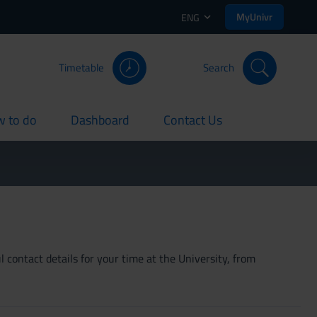
MyUnivr
ENG
Timetable
Search
 to do
Dashboard
Contact Us
rent
current
current
 contact details for your time at the University, from