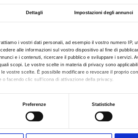
mage processing and an overview on images in hospitals.
Dettagli
Impostazioni degli annunci
related processing.
modalities: CT, MRI, US, PET, ecc.
unication and archive in medicine
rattiamo i vostri dati personali, ad esempio il vostro numero IP, 
adiology
dere alle informazioni sul vostro dispositivo al fine di pubblica
l image applications: Computer Aided Diagnosis, surgical planning
nunci e i contenuti, ricercare il pubblico e sviluppare i servizi. A
lization, Surface and Volume rendering techniques
r quali scopi. Le vostre scelte in materia di privacy sono applicabi
to le vostre scelte. È possibile modificare o revocare il proprio 
tion and visualization.
 o facendo clic sull'icona di attivazione della privacy.
e most used 3D-4D recosntruction and visualization used in the me
ion growing, mathematical morphology
mo anche:
lustering in color space, Graph cuts, Watershed, MRFs
r 2D/3D deformable models
oni sulla tua posizione geografica, con un'approssimazione di qu
Preferenze
Statistiche
oaches
spositivo, scansionandolo attivamente alla ricerca di caratteristich
aborati i tuoi dati personali e imposta le tue preferenze nella
s
n.
consenso in qualsiasi momento dalla Dichiarazione sui cookie.