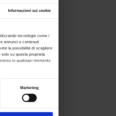
Informazioni sui cookie
utilizzando tecnologie come i
re annunci e contenuti
, simulation
vete la possibilità di scegliere
li solo su questa proprietà
consenso in qualsiasi momento
dical practice
alche metro,
Marketing
e specifiche (impronte
ezione dettagli
. Puoi