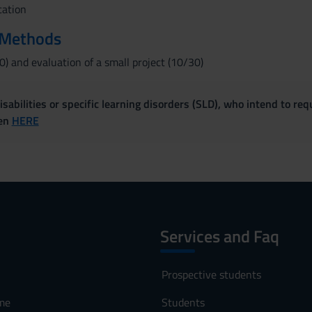
cation
 Methods
) and evaluation of a small project (10/30)
sabilities or specific learning disorders (SLD), who intend to re
ven
HERE
Services and Faq
Prospective students
me
Students