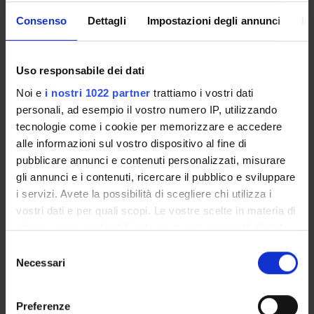
class is that the student understands the problems arising in
Consenso
Dettagli
Impostazioni degli annunci
In
expressing the behavior of programs in logical formulae, and
in designing automated reasoners capable to handle them
efficiently.
Uso responsabile dei dati
Program
Noi e
i nostri 1022 partner
trattiamo i vostri dati
personali, ad esempio il vostro numero IP, utilizzando
Proof procedures in propositional and first-order logic. First-
tecnologie come i cookie per memorizzare e accedere
order theories. Hoare logic, annotations, partial and total
alle informazioni sul vostro dispositivo al fine di
correctness, states, paths, invariants. Verification conditions
pubblicare annunci e contenuti personalizzati, misurare
for partial and total correctness: generation and proof of
gli annunci e i contenuti, ricercare il pubblico e sviluppare
validity. Decision procedures: congruence closure, lists, arrays,
i servizi. Avete la possibilità di scegliere chi utilizza i
combination of procedures by equality sharing.
vostri dati e per quali scopi. Le vostre scelte in materia di
Reference texts
privacy sono applicabili solo su questa proprietà digitale
in cui avete effettuato le vostre scelte. È possibile
S
PUBLISHING
modificare o revocare il proprio consenso in qualsiasi
Necessari
e
AUTHOR
TITLE
HOUSE
YEAR
ISB
momento dalla Dichiarazione sui cookie o facendo clic
l
sull'icona di attivazione della privacy.
e
Daniel
Decision
Springer
2008
978-3-
Preferenze