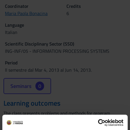
Coordinator
Credits
Maria Paola Bonacina
6
Language
Italian
Scientific Disciplinary Sector (SSD)
ING-INF/05 - INFORMATION PROCESSING SYSTEMS
Period
II semestre dal Mar 4, 2013 al Jun 14, 2013.
Seminars
0
Learning outcomes
The class presents problems and methods for program
analysis and verification, by automated reasoning techniques
such as theorem proving or model checking. Objective of the