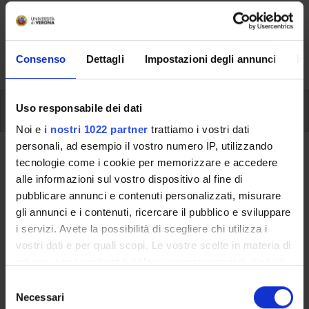
Here you can find information on the organisational
aspects of the Programme, lecture timetables, learning
activities and useful contact details for your time at the
University, from enrolment to graduation.
Consenso
Dettagli
Impostazioni degli annunci
In
Modules
Uso responsabile dei dati
Noi e
i nostri 1022 partner
trattiamo i vostri dati
personali, ad esempio il vostro numero IP, utilizzando
Back to the study plan
tecnologie come i cookie per memorizzare e accedere
alle informazioni sul vostro dispositivo al fine di
Back to the modules per semester
pubblicare annunci e contenuti personalizzati, misurare
gli annunci e i contenuti, ricercare il pubblico e sviluppare
Automated software verification
i servizi. Avete la possibilità di scegliere chi utilizza i
vostri dati e per quali scopi. Le vostre scelte in materia di
Teaching code
Credits
privacy sono applicabili solo su questa proprietà digitale
4S012350
6
in cui avete effettuato le vostre scelte. È possibile
S
modificare o revocare il proprio consenso in qualsiasi
Necessari
e
The course is given by
Automated System Verification