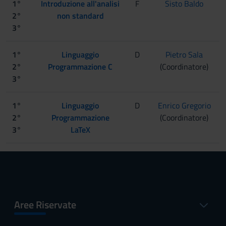
1°
Introduzione all'analisi
F
Sisto Baldo
2°
non standard
3°
1°
Linguaggio
D
Pietro Sala
2°
Programmazione C
(Coordinatore)
3°
1°
Linguaggio
D
Enrico Gregorio
2°
Programmazione
(Coordinatore)
3°
LaTeX
Aree Riservate