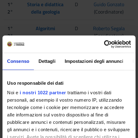
1°
Storia e didattica
D
Guido Gonzato
2°
della geologia
(Coordinatore)
1°
Algoritmi
D
Roberto Segala
2°
(Coordinatore)
3°
1°
Conoscenza
F
Francesca Monti
Consenso
Dettagli
Impostazioni degli annunci
In
2°
scientifica e
(Coordinatore)
3°
strategie di
apprendimento
Uso responsabile dei dati
attivo
Noi e
i nostri 1022 partner
trattiamo i vostri dati
personali, ad esempio il vostro numero IP, utilizzando
1°
Genetica
D
Massimo Delledonne
tecnologie come i cookie per memorizzare e accedere
2°
(Coordinatore)
alle informazioni sul vostro dispositivo al fine di
3°
pubblicare annunci e contenuti personalizzati, misurare
gli annunci e i contenuti, ricercare il pubblico e sviluppare
i servizi. Avete la possibilità di scegliere chi utilizza i