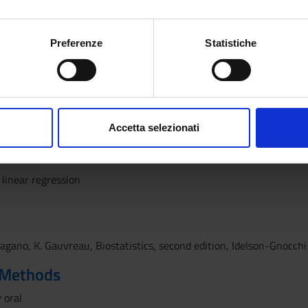
ions of probability
mo anche:
on of the mean
oni sulla tua posizione geografica, con un'approssimazione di qu
Preferenze
Statistiche
s
spositivo, scansionandolo attivamente alla ricerca di caratteristich
n two means
aborati i tuoi dati personali e imposta le tue preferenze nella
s
consenso in qualsiasi momento dalla Dichiarazione sui cookie.
thods
Accetta selezionati
tions
nalizzare contenuti ed annunci, per fornire funzionalità dei socia
d multiple
inoltre informazioni sul modo in cui utilizzi il nostro sito con i n
icità e social media, i quali potrebbero combinarle con altre inform
 linear regression
lizzo dei loro servizi.
agano, K. Gauvreau, Biostatistics, second edition, Idelson-Gnocchi
 Methods
 oral