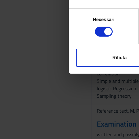
Theoretical distribut
Con il tuo consenso, vorrem
S
Sampling distributi
raccogliere informazi
Necessari
e
Confidence Interval
Identificare il tuo di
l
Hypothesis Tests
digitali).
e
Comparison betwee
Approfondisci come vengono el
z
Analysis of variance
modificare o ritirare il tuo 
i
Non-parametric me
o
Rifiuta
Inference on propor
Utilizziamo i cookie per perso
n
Crosstabs simple an
nostro traffico. Condividiamo 
e
correlation
di analisi dei dati web, pubbl
d
Simple and multiple
che hanno raccolto dal tuo uti
e
logistic Regression
l
Sampling theory
c
o
Reference text. M. P
n
Examination
s
e
written and possibly
n