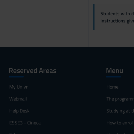
s
Students with di
o
instructions gi
Reserved Areas
Menu
My Univr
Home
Webmail
The program
Help Desk
Studying at t
ESSE3 - Cineca
How to enrol