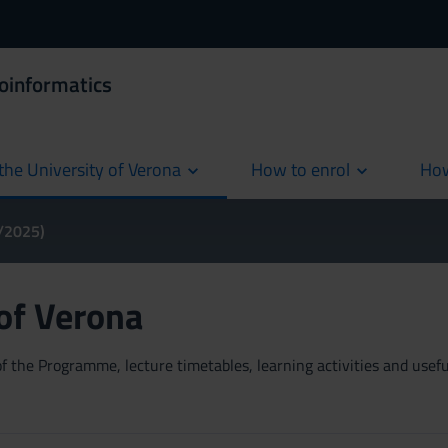
ioinformatics
the University of Verona
How to enrol
How
cur
4/2025)
 of Verona
 the Programme, lecture timetables, learning activities and useful