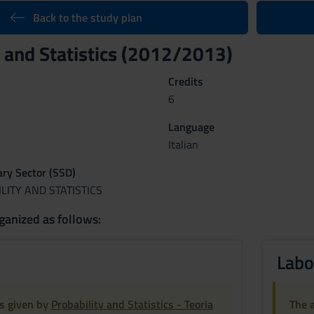
Back to the study plan
y and Statistics (2012/2013)
Credits
6
Language
Italian
nary Sector (SSD)
LITY AND STATISTICS
ganized as follows:
Labor
is given by
Probability and Statistics - Teoria
The a