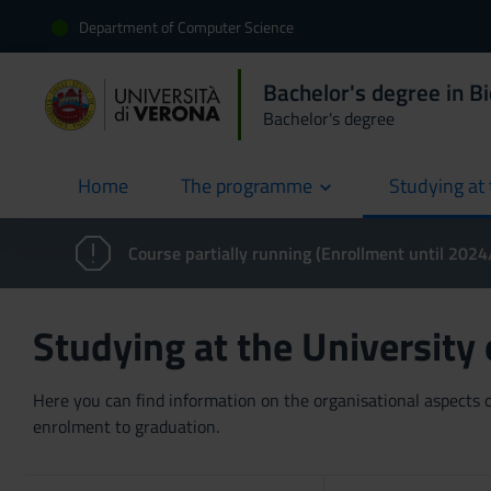
Department of Computer Science
Bachelor's degree in B
Bachelor's degree
Home
The programme
Studying at 
current
Course partially running (Enrollment until 202
Studying at the University
Here you can find information on the organisational aspects of
enrolment to graduation.