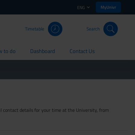
MyUnivr
ENG
Timetable
Search
 to do
Dashboard
Contact Us
rent
current
current
 contact details for your time at the University, from