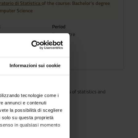
atorio di Statistica
of the course: Bachelor's degree
omputer Science
s
Period
II semestre
ic staff
o Guerriero
Informazioni sui cookie
 by applying the basic paradigms of statistics and
utilizzando tecnologie come i
re annunci e contenuti
vete la possibilità di scegliere
li solo su questa proprietà
consenso in qualsiasi momento