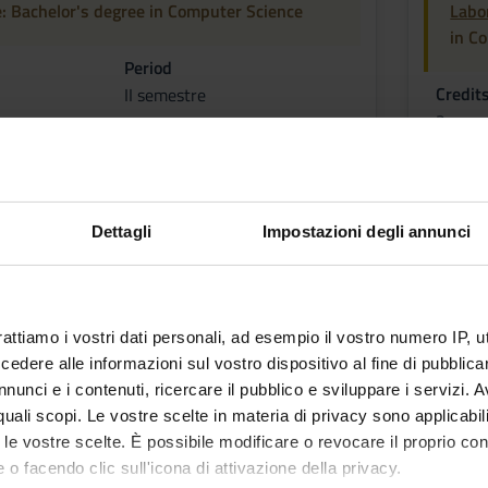
e: Bachelor's degree in Computer Science
Labor
in C
Period
Credit
II semestre
2
f
Academ
iero
Massim
Dettagli
Impostazioni degli annunci
tcomes
provide students with the basic tools to understand the phenomena
rattiamo i vostri dati personali, ad esempio il vostro numero IP, 
dere alle informazioni sul vostro dispositivo al fine di pubblica
nunci e i contenuti, ricercare il pubblico e sviluppare i servizi. A
r quali scopi. Le vostre scelte in materia di privacy sono applicabi
a
to le vostre scelte. È possibile modificare o revocare il proprio 
 measures
 o facendo clic sull'icona di attivazione della privacy.