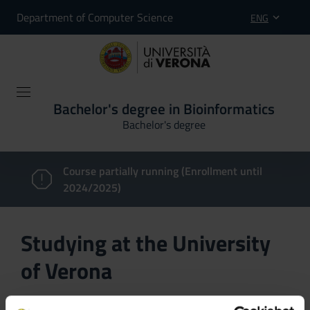
Department of Computer Science
ENG
Bachelor's degree in Bioinformatics
Bachelor's degree
Course partially running (Enrollment until
2024/2025)
Studying at the University
of Verona
Here you can find information on the organisational