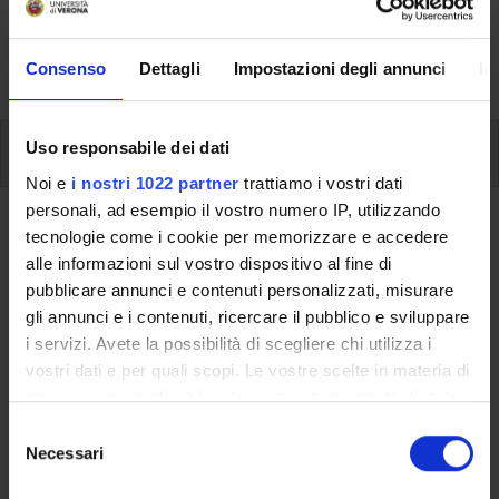
aspects of the Programme, lecture timetables, learning
activities and useful contact details for your time at the
University, from enrolment to graduation.
Consenso
Dettagli
Impostazioni degli annunci
In
Modules
Uso responsabile dei dati
Noi e
i nostri 1022 partner
trattiamo i vostri dati
personali, ad esempio il vostro numero IP, utilizzando
Back to the study plan
tecnologie come i cookie per memorizzare e accedere
alle informazioni sul vostro dispositivo al fine di
Back to the modules per semester
pubblicare annunci e contenuti personalizzati, misurare
gli annunci e i contenuti, ricercare il pubblico e sviluppare
Mathematical analysis
i servizi. Avete la possibilità di scegliere chi utilizza i
vostri dati e per quali scopi. Le vostre scelte in materia di
Teaching code
Credits
privacy sono applicabili solo su questa proprietà digitale
4S00006
6
in cui avete effettuato le vostre scelte. È possibile
S
modificare o revocare il proprio consenso in qualsiasi
Necessari
e
The course is given by
Mathematical analysis 1
(2011/2012)
momento dalla Dichiarazione sui cookie o facendo clic
l
- Bachelor's degree in Computer Science