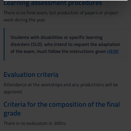
Learning assessment procedures
informazioni sul modo in cui utilizzi il nostro sito con i
nostri partner che si occupano di analisi dei dati web,
There is no final exam, but production of papers or project
pubblicità e social media, i quali potrebbero combinarle
work during the year.
con altre informazioni che hai fornito loro o che hanno
raccolto dal tuo utilizzo dei loro servizi.
Students with disabilities or specific learning
disorders (SLD), who intend to request the adaptation
of the exam, must follow the instructions given
HERE
Evaluation criteria
Attendance at the workshops and any productions will be
approved.
Criteria for the composition of the final
grade
There is no evaluation in 30ths.