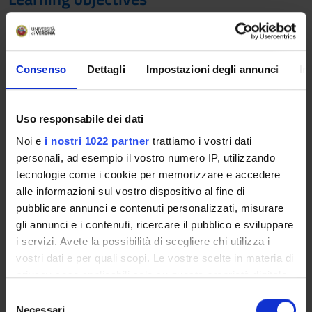
Learning Outcomes: The workshops represent opportunities
for interactive learning focused on the application of clinical,
research and management methodologies to different
Consenso
Dettagli
Impostazioni degli annunci
In
contexts and health problems related to the nursing and
midwifery sphere.
The workshops will prepare students to the internship
Uso responsabile dei dati
experience and to sucessfully complete their internship
project through the acquisition of methodologies to reflect
Noi e
i nostri 1022 partner
trattiamo i vostri dati
and reprocessing of the experience, such as learning diaries.
personali, ad esempio il vostro numero IP, utilizzando
The workshops are performed in small groups and led by a
tecnologie come i cookie per memorizzare e accedere
supervisor teacher.
alle informazioni sul vostro dispositivo al fine di
pubblicare annunci e contenuti personalizzati, misurare
Prerequisites and basic notions
gli annunci e i contenuti, ricercare il pubblico e sviluppare
i servizi. Avete la possibilità di scegliere chi utilizza i
Attendance to lessons is preparatory.
vostri dati e per quali scopi. Le vostre scelte in materia di
Program
privacy sono applicabili solo su questa proprietà digitale
in cui avete effettuato le vostre scelte. È possibile
S
Students will be prepared for the internship experience
modificare o revocare il proprio consenso in qualsiasi
Necessari