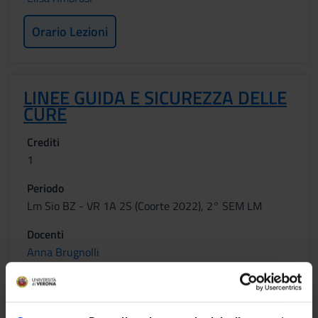
Orario Lezioni
LINEE GUIDA E SICUREZZA DELLE
CURE
Crediti
1
Periodo
Lm Sio BZ - VR 1A 2S (Coorte 2022), 2° SEM LM
Docenti
Anna Brugnolli
Orario Lezioni