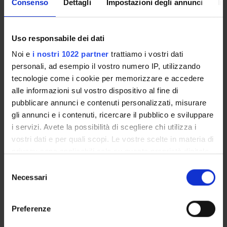
Consenso
Dettagli
Impostazioni degli annunci
In
STRUMENTI PER LA GESTIONE DI
DATABASE IN AMBITO DI
Uso responsabile dei dati
RICERCA
Noi e
i nostri 1022 partner
trattiamo i vostri dati
Crediti
personali, ad esempio il vostro numero IP, utilizzando
1
tecnologie come i cookie per memorizzare e accedere
alle informazioni sul vostro dispositivo al fine di
Periodo
pubblicare annunci e contenuti personalizzati, misurare
Lm Sio BZ - VR 1A 2S (Coorte 2022), 2° SEM LM
gli annunci e i contenuti, ricercare il pubblico e sviluppare
i servizi. Avete la possibilità di scegliere chi utilizza i
Docenti
vostri dati e per quali scopi. Le vostre scelte in materia di
Pierpaolo Marchetti
privacy sono applicabili solo su questa proprietà digitale
in cui avete effettuato le vostre scelte. È possibile
S
Orario Lezioni
modificare o revocare il proprio consenso in qualsiasi
Necessari
e
momento dalla Dichiarazione sui cookie o facendo clic
l
sull'icona di attivazione della privacy.
e
Obiettivi di apprendimento
Preferenze
z
L’insegnamento si propone di sviluppare competenze
Con il tuo consenso, vorremmo anche: