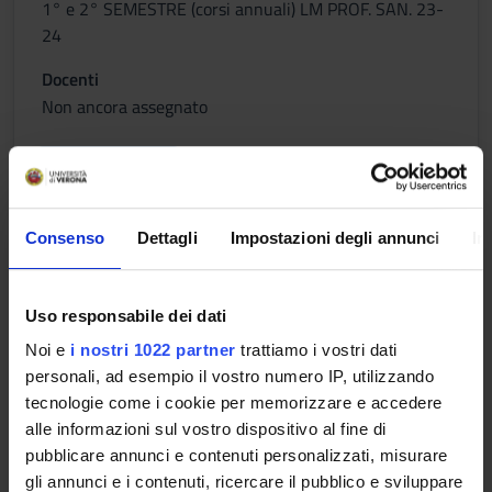
1° e 2° SEMESTRE (corsi annuali) LM PROF. SAN. 23-
24
Docenti
Non ancora assegnato
Orario Lezioni
Consenso
Dettagli
Impostazioni degli annunci
In
Evidence based midwifery
Crediti
Uso responsabile dei dati
0,5
Noi e
i nostri 1022 partner
trattiamo i vostri dati
personali, ad esempio il vostro numero IP, utilizzando
Periodo
tecnologie come i cookie per memorizzare e accedere
1° e 2° SEMESTRE (corsi annuali) LM PROF. SAN. 23-
alle informazioni sul vostro dispositivo al fine di
24
pubblicare annunci e contenuti personalizzati, misurare
gli annunci e i contenuti, ricercare il pubblico e sviluppare
Docenti