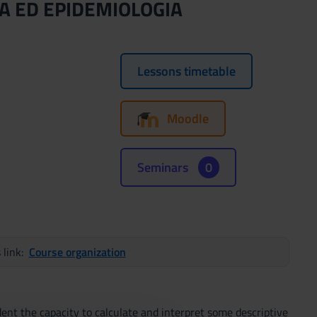
DICA ED EPIDEMIOLOGIA
Lessons timetable
Moodle
Seminars
0
s link:
Course organization
ent the capacity to calculate and interpret some descriptive