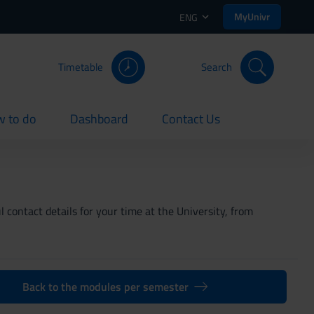
MyUnivr
ENG
Timetable
Search
 to do
Dashboard
Contact Us
rent
current
current
 contact details for your time at the University, from
Back to the modules per semester