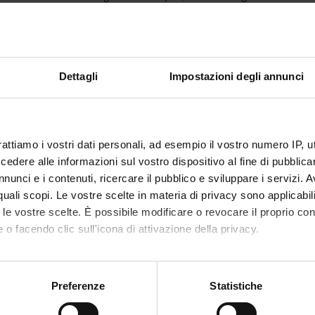
istics, including those most common in the scientific literature.
tion
Dettagli
Impostazioni degli annunci
tribution table for computing the area under the curve
rattiamo i vostri dati personali, ad esempio il vostro numero IP, 
s
dere alle informazioni sul vostro dispositivo al fine di pubblica
 with small samples: the t distribution
nunci e i contenuti, ricercare il pubblico e sviluppare i servizi. A
hypothesis tests
r quali scopi. Le vostre scelte in materia di privacy sono applicabi
a single mean
to le vostre scelte. È possibile modificare o revocare il proprio 
t
 o facendo clic sull'icona di attivazione della privacy.
tailed hypothesis test
 means
mo anche:
rors, power of test
oni sulla tua posizione geografica, con un'approssimazione di qu
 correlation coefficient.
Preferenze
Statistiche
spositivo, scansionandolo attivamente alla ricerca di caratteristich
sis.