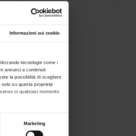
Informazioni sui cookie
utilizzando tecnologie come i
re annunci e contenuti
vete la possibilità di scegliere
li solo su questa proprietà
consenso in qualsiasi momento
alche metro,
Marketing
e specifiche (impronte