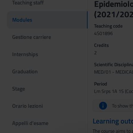
Epidemiol
Teaching staff
(2021/202
Modules
Teaching code
4S01896
Gestione carriere
Credits
2
Internships
Scientific Discipli
Graduation
MED/01 - MEDICAL
Period
Stage
Lm Srps 1A 1S (Coo
Orario lezioni
To show th
Learning ou
Appelli d'esame
The course aims to p