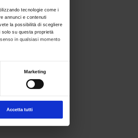
utilizzando tecnologie come i
re annunci e contenuti
vete la possibilità di scegliere
li solo su questa proprietà
consenso in qualsiasi momento
alche metro,
Marketing
e specifiche (impronte
ezione dettagli
. Puoi
Accetta tutti
l media e per analizzare il
ostri partner che si occupano
azioni che hai fornito loro o