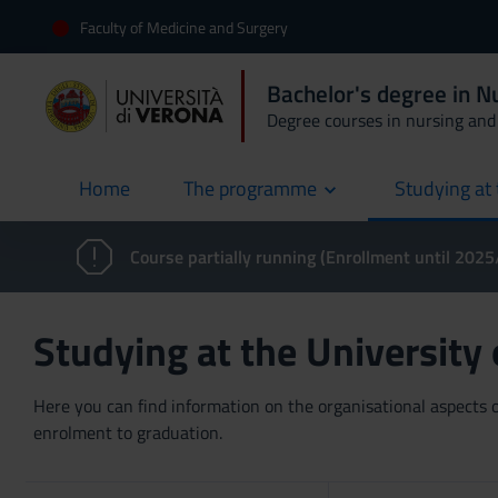
Faculty of Medicine and Surgery
Bachelor's degree in N
Degree courses in nursing and 
Home
The programme
Studying at 
current
Course partially running (Enrollment until 202
Studying at the University
Here you can find information on the organisational aspects of
enrolment to graduation.