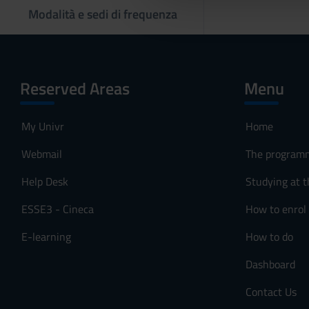
e
Modalità e sedi di frequenza
l
c
o
n
Reserved Areas
Menu
s
e
n
My Univr
Home
s
o
Webmail
The program
Help Desk
Studying at t
ESSE3 - Cineca
How to enrol
E-learning
How to do
Dashboard
Contact Us