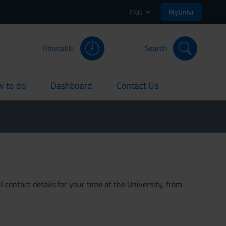
MyUnivr
ENG
Timetable
Search
 to do
Dashboard
Contact Us
rent
current
current
 contact details for your time at the University, from