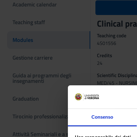
Academic calendar
Clinical pra
Teaching staff
Teaching code
Modules
4S01556
Credits
Gestione carriere
24
Guida ai programmi degli
Scientific Discipli
insegnamenti
MED/45 - NURSIN
Period
Graduation
INF VR - 3° anno 1
Tirocinio professionalizzante
Consenso
Attività Seminariali e a scelta