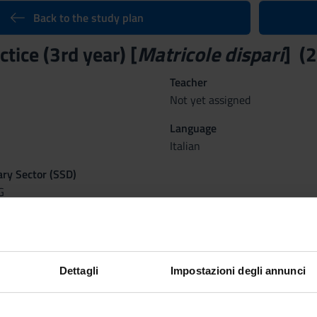
Back to the study plan
ctice (3rd year) [
Matricole dispari
] (
Teacher
Not yet assigned
Language
Italian
nary Sector (SSD)
G
° esp, INF VR - 3° anno 2° esp, INF VR - 3° anno 3° esp
Dettagli
Impostazioni degli annunci