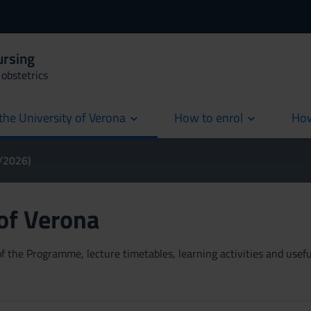
ursing
obstetrics
the University of Verona
How to enrol
How
cur
5/2026)
 of Verona
 the Programme, lecture timetables, learning activities and useful