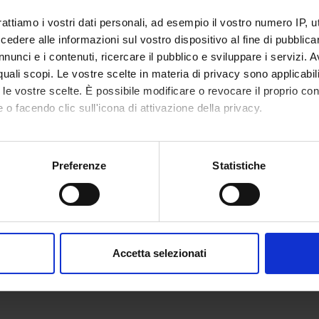
rattiamo i vostri dati personali, ad esempio il vostro numero IP, 
dere alle informazioni sul vostro dispositivo al fine di pubblica
nunci e i contenuti, ricercare il pubblico e sviluppare i servizi. A
r quali scopi. Le vostre scelte in materia di privacy sono applicabi
to le vostre scelte. È possibile modificare o revocare il proprio 
 o facendo clic sull'icona di attivazione della privacy.
mo anche:
oni sulla tua posizione geografica, con un'approssimazione di qu
Preferenze
Statistiche
spositivo, scansionandolo attivamente alla ricerca di caratteristich
aborati i tuoi dati personali e imposta le tue preferenze nella
s
consenso in qualsiasi momento dalla Dichiarazione sui cookie.
Accetta selezionati
nalizzare contenuti ed annunci, per fornire funzionalità dei socia
inoltre informazioni sul modo in cui utilizzi il nostro sito con i n
icità e social media, i quali potrebbero combinarle con altre inform
lizzo dei loro servizi.