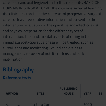
care (body and oral hygiene) and self-care deficits. BASIC OF
pubblicità e social media, i quali potrebbero combinarle
NURSING IN SURGICAL CARE: the course is aimed at learning
con altre informazioni che hai fornito loro o che hanno
the clinical method and the contents of preoperative surgical
raccolto dal tuo utilizzo dei loro servizi.
care, such as preoperative information and consent to the
intervention, evaluation of the operative and infectious risk
and physical preparation for the different types of
intervention. The fundamental aspects of caring in the
immediate post-operative phase will be treated, such as
surveillance and monitoring, wound and drainage
management, recovery of nutrition, ileus and early
mobilization
Bibliography
Reference texts
PUBLISHING
AUTHOR
TITLE
HOUSE
YEAR
ISBN
Saiani.L.,
Trattato Cure
2020