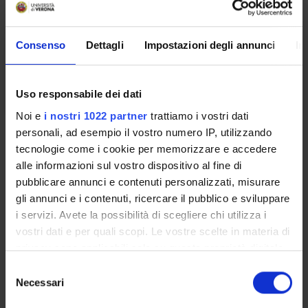
Location
Academic staff
VERONA
Francesca Defanti
Consenso
Dettagli
Impostazioni degli annunci
In
Lessons timetable
Uso responsabile dei dati
Noi e
i nostri 1022 partner
trattiamo i vostri dati
Learning outcomes
personali, ad esempio il vostro numero IP, utilizzando
tecnologie come i cookie per memorizzare e accedere
The course is focused on the fundamentals of general and
alle informazioni sul vostro dispositivo al fine di
clinical nursing in relation to the concepts of care and caring
pubblicare annunci e contenuti personalizzati, misurare
for the person and family, to the deontological principles that
gli annunci e i contenuti, ricercare il pubblico e sviluppare
inspire and guide nursing practice. It provides conceptual and
i servizi. Avete la possibilità di scegliere chi utilizza i
methodological bases for identifying nursing care needs,
vostri dati e per quali scopi. Le vostre scelte in materia di
planning interventions and assessing outcomes. The students
privacy sono applicabili solo su questa proprietà digitale
will develop skills in data collection through observation,
in cui avete effettuato le vostre scelte. È possibile
S
interview and physical examination, in the analysis and
modificare o revocare il proprio consenso in qualsiasi
Necessari
e
understanding of the events reported by patients; will acquire
momento dalla Dichiarazione sui cookie o facendo clic
l