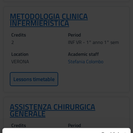
METODOLOGIA CLINICA
INFERMIERISTICA
Credits
Period
2
INF VR - 1° anno 1° sem
Location
Academic staff
VERONA
Stefania Colombo
Lessons timetable
ASSISTENZA CHIRURGICA
GENERALE
Credits
Period
1
INF VR - 1° anno 1° sem