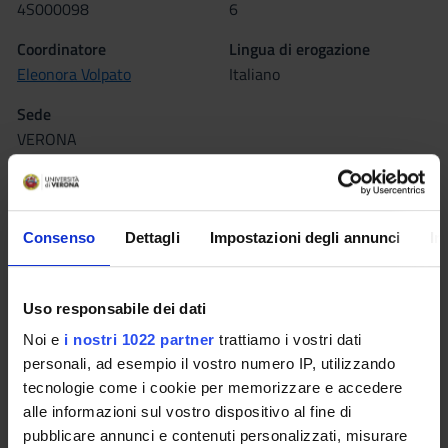
4S000098
6
Coordinatore
Lingua di erogazione
Eleonora Volpato
Italiano
Sede
VERONA
Seminari
0
Consenso
Dettagli
Impostazioni degli annunci
In
L'insegnamento è organizzato come segue:
FARMACOLOGIA CLINICA
Uso responsabile dei dati
Noi e
i nostri 1022 partner
trattiamo i vostri dati
Crediti
Periodo
personali, ad esempio il vostro numero IP, utilizzando
2
2°anno 1°semestre
tecnologie come i cookie per memorizzare e accedere
Sede
Docenti
alle informazioni sul vostro dispositivo al fine di
VERONA
Roberto Leone
pubblicare annunci e contenuti personalizzati, misurare