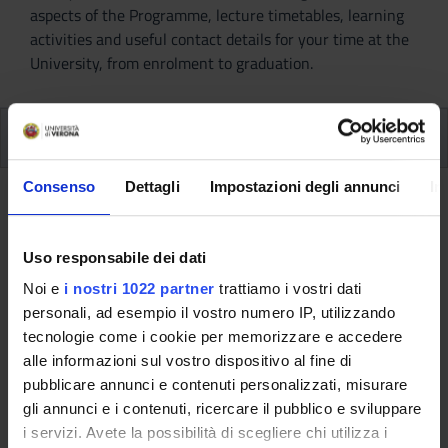
aspects of the Programme, lecture timetables, learning
activities and useful contact details for your time at the
University, from enrolment to graduation.
Modules
Consenso
Dettagli
Impostazioni degli annunci
In
Back to the study plan
Uso responsabile dei dati
Back to the modules per semester
Noi e
i nostri 1022 partner
trattiamo i vostri dati
Multidisciplinary seminaries
personali, ad esempio il vostro numero IP, utilizzando
[
Matricole pari
] (2018/2019)
tecnologie come i cookie per memorizzare e accedere
alle informazioni sul vostro dispositivo al fine di
Teaching code
Teacher
pubblicare annunci e contenuti personalizzati, misurare
4S001040
Not yet assigned
gli annunci e i contenuti, ricercare il pubblico e sviluppare
i servizi. Avete la possibilità di scegliere chi utilizza i
Credits
Language