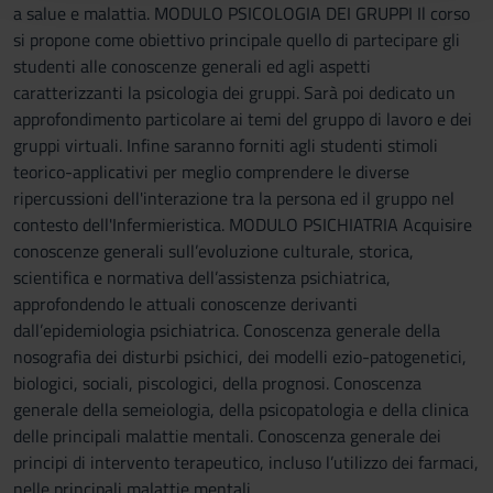
con altre informazioni che hai fornito loro o che hanno
a salue e malattia. MODULO PSICOLOGIA DEI GRUPPI Il corso
raccolto dal tuo utilizzo dei loro servizi.
si propone come obiettivo principale quello di partecipare gli
studenti alle conoscenze generali ed agli aspetti
caratterizzanti la psicologia dei gruppi. Sarà poi dedicato un
approfondimento particolare ai temi del gruppo di lavoro e dei
gruppi virtuali. Infine saranno forniti agli studenti stimoli
teorico-applicativi per meglio comprendere le diverse
ripercussioni dell'interazione tra la persona ed il gruppo nel
contesto dell'Infermieristica. MODULO PSICHIATRIA Acquisire
conoscenze generali sull’evoluzione culturale, storica,
scientifica e normativa dell’assistenza psichiatrica,
approfondendo le attuali conoscenze derivanti
dall’epidemiologia psichiatrica. Conoscenza generale della
nosografia dei disturbi psichici, dei modelli ezio-patogenetici,
biologici, sociali, piscologici, della prognosi. Conoscenza
generale della semeiologia, della psicopatologia e della clinica
delle principali malattie mentali. Conoscenza generale dei
principi di intervento terapeutico, incluso l’utilizzo dei farmaci,
nelle principali malattie mentali.