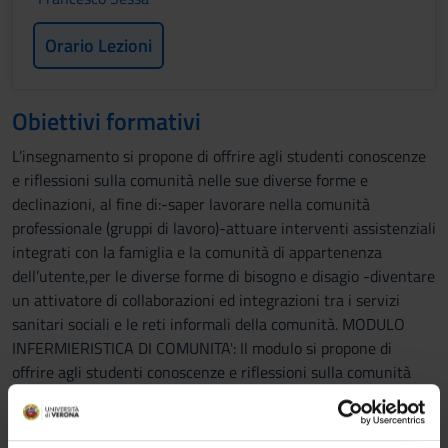
Orario Lezioni
Obiettivi formativi
L’insegnamento si propone di offrire agli studenti conoscenze
e riflessioni sulla comunità nelle sue diverse forme e
declinazioni, al fine di:-saper lavorare nella comunità
professionale (gruppi di lavoro)-attuare interventi assistenziali
integrati con la famiglia e la comunità di appartenenza
dell’utente,per le diverse forme di bisogno e disagio -diventare
un attivatore di collaborazioni ed integrazioni tra i servizi
sanitari sociali e le reti informali della comunità. MODULO
INFERMIERISTICA DI COMUNITA': Il modulo si propone di
offrire agli studenti conoscenze e riflessioni sulla comunità
nelle sue diverse forme e declinazioni per comprendere le
specificità dell’intervento infermieristico. Propone un
approccio orientato all’integrazione tra servizi sociali e