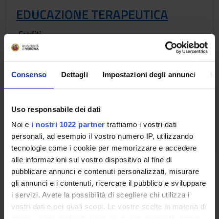
EDUCAZIONE TERAPEUTICA
Crediti
1
Periodo
Consenso
Dettagli
Impostazioni degli annunci
In
1 SEMESTRE PROFESSIONI SANITARIE
Docenti
Jessica Longhini
Uso responsabile dei dati
Noi e
i nostri 1022 partner
trattiamo i vostri dati
Orario Lezioni
personali, ad esempio il vostro numero IP, utilizzando
tecnologie come i cookie per memorizzare e accedere
alle informazioni sul vostro dispositivo al fine di
Obiettivi di apprendimento
pubblicare annunci e contenuti personalizzati, misurare
gli annunci e i contenuti, ricercare il pubblico e sviluppare
L’insegnamento si propone di offrire agli studenti conoscenze
i servizi. Avete la possibilità di scegliere chi utilizza i
e metodi per sviluppare abilità relazionali declinate nelle
vostri dati e per quali scopi. Le vostre scelte in materia di
relazioni professionali e di aiuto e nelle relazioni
privacy sono applicabili solo su questa proprietà digitale