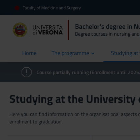
Faculty of Medicine and Surgery
Bachelor's degree in 
Degree courses in nursing and 
Home
The programme
Studying at 
current
Course partially running (Enrollment until 202
Studying at the University
Here you can find information on the organisational aspects of
enrolment to graduation.