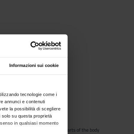
specially on the reading ability;
Informazioni sui cookie
utilizzando tecnologie come i
re annunci e contenuti
vete la possibilità di scegliere
li solo su questa proprietà
ts
consenso in qualsiasi momento
rts, some idioms related to the parts of the body