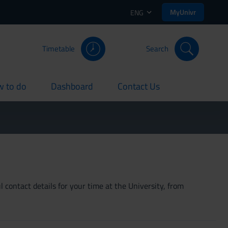
MyUnivr
ENG
Timetable
Search
 to do
Dashboard
Contact Us
rent
current
current
 contact details for your time at the University, from