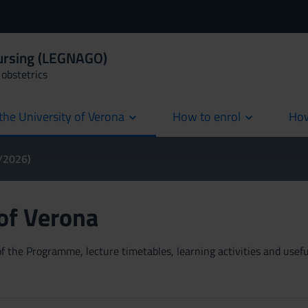
Nursing (LEGNAGO)
obstetrics
the University of Verona
How to enrol
How
cur
5/2026)
 of Verona
 the Programme, lecture timetables, learning activities and useful