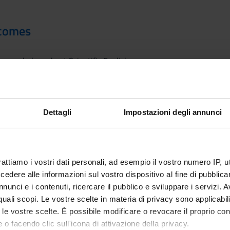
tcomes
he vocabulary about Scientific English;
e four main skills: Speaking, listening, reading, writing) focusing e
 the English grammar and vocabulary;
 ability of translation from English into Italian
Dettagli
Impostazioni degli annunci
entific English Course is: intermediate-advanced
course students are requested to have at least a B1 level
rattiamo i vostri dati personali, ad esempio il vostro numero IP, 
dere alle informazioni sul vostro dispositivo al fine di pubblica
ofession of nursing, the nurse’s job, the nurse’s instruments
nunci e i contenuti, ricercare il pubblico e sviluppare i servizi. A
neral Practitioner, the doctor’s job, specialists, the doctor’s tools
r quali scopi. Le vostre scelte in materia di privacy sono applicabi
ital divisions, the hospital staff, the hospital room, types of patien
to le vostre scelte. È possibile modificare o revocare il proprio 
external body parts, common disorders related to some external pa
 o facendo clic sull'icona di attivazione della privacy.