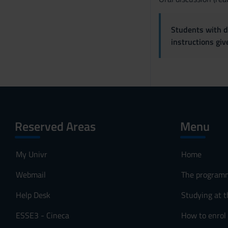
n
s
o
Students with di
instructions gi
Reserved Areas
Menu
My Univr
Home
Webmail
The program
Help Desk
Studying at t
ESSE3 - Cineca
How to enrol