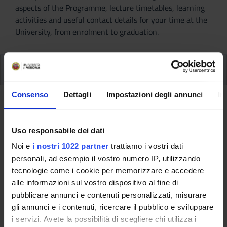
aspects of the Programme, lecture timetables, learning
activities and useful contact details for your time at the
University, from enrolment to graduation.
Modules
Consenso
Dettagli
Impostazioni degli annunci
In
Back to the study plan
Uso responsabile dei dati
Back to the modules per semester
Noi e
i nostri 1022 partner
trattiamo i vostri dati
Clinical practice (3rd year)
personali, ad esempio il vostro numero IP, utilizzando
(2016/2017)
tecnologie come i cookie per memorizzare e accedere
alle informazioni sul vostro dispositivo al fine di
Teaching code
Teacher
pubblicare annunci e contenuti personalizzati, misurare
4S01556
Not yet assigned
gli annunci e i contenuti, ricercare il pubblico e sviluppare
i servizi. Avete la possibilità di scegliere chi utilizza i
Credits
Language