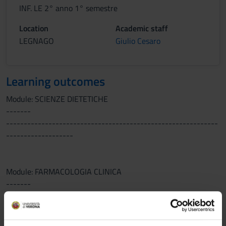
INF. LE 2° anno 1° semestre
Location
Academic staff
LEGNAGO
Giulio Cesaro
Learning outcomes
Module: SCIENZE DIETETICHE
-------
------------------------------------------------------------
-------------------
Module: FARMACOLOGIA CLINICA
-------
Education aims
To give to the student knowledge and methodological