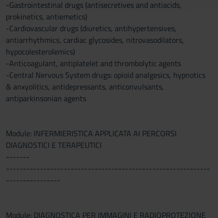
-Gastrointestinal drugs (antisecretives and antiacids,
raccolto dal tuo utilizzo dei loro servizi.
prokinetics, antiemetics)
-Cardiovascular drugs (diuretics, antihypertensives,
antiarrhythmics, cardiac glycosides, nitrovasodilators,
hypocolesterolemics)
-Anticoagulant, antiplatelet and thrombolytic agents
-Central Nervous System drugs: opioid analgesics, hypnotics
& anxyolitics, antidepressants, anticonvulsants,
antiparkinsonian agents
Module: INFERMIERISTICA APPLICATA AI PERCORSI
DIAGNOSTICI E TERAPEUTICI
-------
------------------------------------------------------------
----------------
Module: DIAGNOSTICA PER IMMAGINI E RADIOPROTEZIONE