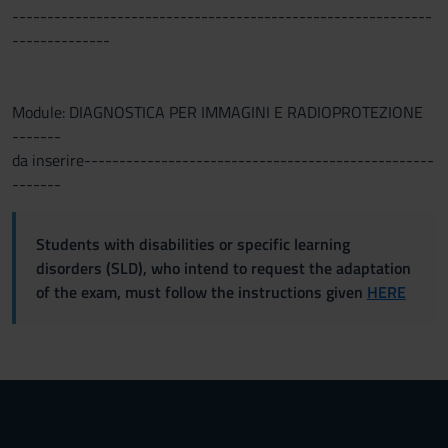
------------------------------------------------------------
--------------
Module: DIAGNOSTICA PER IMMAGINI E RADIOPROTEZIONE
-------
da inserire--------------------------------------------------
-------
Students with disabilities or specific learning
disorders (SLD), who intend to request the adaptation
of the exam, must follow the instructions given
HERE