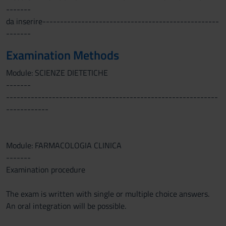
-------
da inserire--------------------------------------------------
-------
Examination Methods
Module: SCIENZE DIETETICHE
-------
------------------------------------------------------------
------------
Module: FARMACOLOGIA CLINICA
-------
Examination procedure
The exam is written with single or multiple choice answers.
An oral integration will be possible.