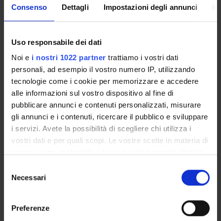
instruments required to administer drugs safely and
Consenso
Dettagli
Impostazioni degli annunci
In
effectively, in the management and monitoring of
pharmacological therapies and education of patients to drug
use
Uso responsabile dei dati
Noi e
i nostri 1022 partner
trattiamo i vostri dati
personali, ad esempio il vostro numero IP, utilizzando
Module: INFERMIERISTICA APPLICATA AI PERCORSI
tecnologie come i cookie per memorizzare e accedere
DIAGNOSTICI E TERAPEUTICI
alle informazioni sul vostro dispositivo al fine di
-------
pubblicare annunci e contenuti personalizzati, misurare
------------------------------------------------------------
gli annunci e i contenuti, ricercare il pubblico e sviluppare
-----------------
i servizi. Avete la possibilità di scegliere chi utilizza i
vostri dati e per quali scopi. Le vostre scelte in materia di
privacy sono applicabili solo su questa proprietà digitale
Module: DIAGNOSTICA PER IMMAGINI E RADIOPROTEZIONE
in cui avete effettuato le vostre scelte. È possibile
S
-------
modificare o revocare il proprio consenso in qualsiasi
Necessari
e
da inserire--------------------------------------------------
momento dalla Dichiarazione sui cookie o facendo clic
l
-------
sull'icona di attivazione della privacy.
e
Preferenze
Program
z