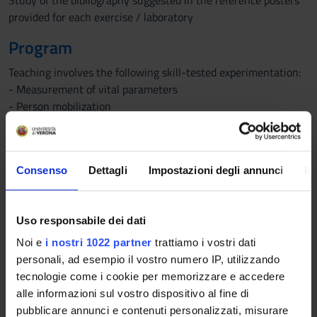
Study of the bibliography suggested in the reference posters
provided for each exercise / laboratory
Program
Teaching involves the following skill-tested experimentation:
- Measurement of vital parameters
- Person mobilization
- Clinical case analysis: (connections with the physiology and
pathophysiology)
- Case histories: simulated data collection
Consenso
Dettagli
Impostazioni degli annunci
In
-Hand hygiene, choice and use of DPI and preparation of a
sterile field
-Assess the stage of a Ulcer Pressure and applying treatment
Uso responsabile dei dati
selection criteria
Noi e
i nostri 1022 partner
trattiamo i vostri dati
Bibliography
personali, ad esempio il vostro numero IP, utilizzando
tecnologie come i cookie per memorizzare e accedere
Vai alla bibliografia
alle informazioni sul vostro dispositivo al fine di
pubblicare annunci e contenuti personalizzati, misurare