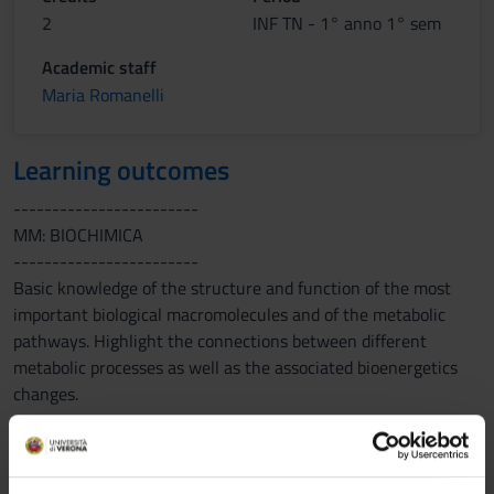
2
INF TN - 1° anno 1° sem
Academic staff
Maria Romanelli
Learning outcomes
------------------------
MM: BIOCHIMICA
------------------------
Basic knowledge of the structure and function of the most
important biological macromolecules and of the metabolic
pathways. Highlight the connections between different
metabolic processes as well as the associated bioenergetics
changes.
------------------------
MM: BIOLOGIA APPLICATA
------------------------