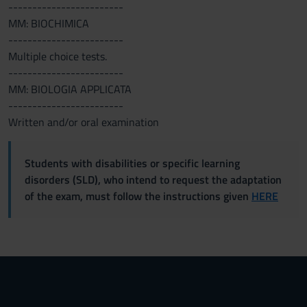
------------------------
MM: BIOCHIMICA
------------------------
Multiple choice tests.
------------------------
MM: BIOLOGIA APPLICATA
------------------------
Written and/or oral examination
Students with disabilities or specific learning
disorders (SLD), who intend to request the adaptation
of the exam, must follow the instructions given
HERE