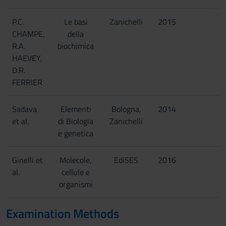
raccolto dal tuo utilizzo dei loro servizi.
P.C.
Le basi
Zanichelli
2015
CHAMPE,
della
R.A.
biochimica
HAEVEY,
D.R.
FERRIER
Sadava
Elementi
Bologna,
2014
et al.
di Biologia
Zanichelli
e genetica
Ginelli et
Molecole,
EdiSES
2016
al.
cellule e
organismi
Examination Methods