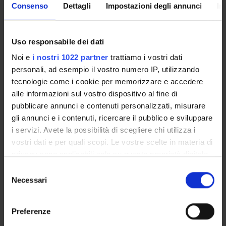
Understanding the contribution of biological macromolecules
Consenso
Dettagli
Impostazioni degli annunci
In
to biological organization, functioning of the structures of
living organisms and the most relevant aspects of human
biology; describe the basic concepts of genetics, genetic
Uso responsabile dei dati
diseases and their most common mode of transmission.
Noi e
i nostri 1022 partner
trattiamo i vostri dati
Program
personali, ad esempio il vostro numero IP, utilizzando
tecnologie come i cookie per memorizzare e accedere
Bibliography
alle informazioni sul vostro dispositivo al fine di
pubblicare annunci e contenuti personalizzati, misurare
Reference texts
gli annunci e i contenuti, ricercare il pubblico e sviluppare
i servizi. Avete la possibilità di scegliere chi utilizza i
PUBLISHING
vostri dati e per quali scopi. Le vostre scelte in materia di
AUTHOR
TITLE
HOUSE
YEAR
ISBN
privacy sono applicabili solo su questa proprietà digitale
in cui avete effettuato le vostre scelte. È possibile
Campbell
Biologia e
Pearson
2015
S
modificare o revocare il proprio consenso in qualsiasi
Necessari
et al.
genetica
e
momento dalla Dichiarazione sui cookie o facendo clic
l
sull'icona di attivazione della privacy.
e
Solomon
Elementi
EdiSES
2017
Preferenze
z
et al.
di Biologia