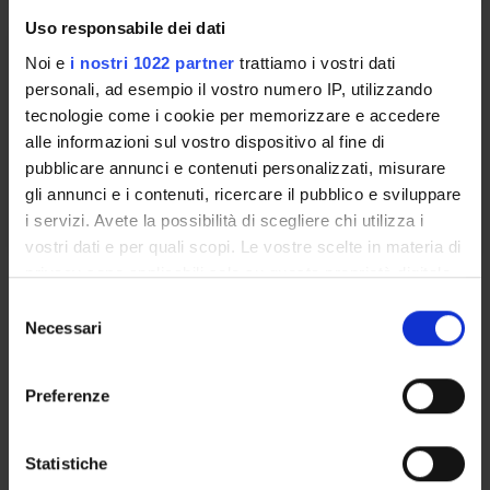
Uso responsabile dei dati
PSICOLOGIA CLINICA
Noi e
i nostri 1022 partner
trattiamo i vostri dati
personali, ad esempio il vostro numero IP, utilizzando
Credits
Period
tecnologie come i cookie per memorizzare e accedere
2
LEZIONI 1° SEMESTRE
alle informazioni sul vostro dispositivo al fine di
pubblicare annunci e contenuti personalizzati, misurare
Location
Academic staff
gli annunci e i contenuti, ricercare il pubblico e sviluppare
TRENTO
Antonella Lama
i servizi. Avete la possibilità di scegliere chi utilizza i
vostri dati e per quali scopi. Le vostre scelte in materia di
privacy sono applicabili solo su questa proprietà digitale
Learning outcomes
in cui avete effettuato le vostre scelte. È possibile
S
modificare o revocare il proprio consenso in qualsiasi
Module: PRINCIPI E TECNICHE DELLA RELAZIONE
Necessari
e
momento dalla Dichiarazione sui cookie o facendo clic
ASSISTENZIALE
l
sull'icona di attivazione della privacy.
-------
e
Preferenze
z
Con il tuo consenso, vorremmo anche:
i
raccogliere informazioni sulla tua posizione
o
Statistiche
Module: PSICOLOGIA CLINICA
geografica, con un'approssimazione di qualche
n