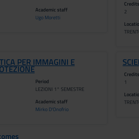
Credit
Academic staff
2
Ugo Moretti
Locati
TRENT
ICA PER IMMAGINI E
SCIE
OTEZIONE
Credit
Period
1
LEZIONI 1° SEMESTRE
Locati
Academic staff
TRENT
Mirko D'Onofrio
tcomes