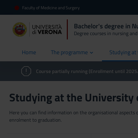
Faculty of Medicine and Surgery
Bachelor's degree in 
Degree courses in nursing and 
Home
The programme
Studying at 
current
Course partially running (Enrollment until 202
Studying at the University
Here you can find information on the organisational aspects of
enrolment to graduation.