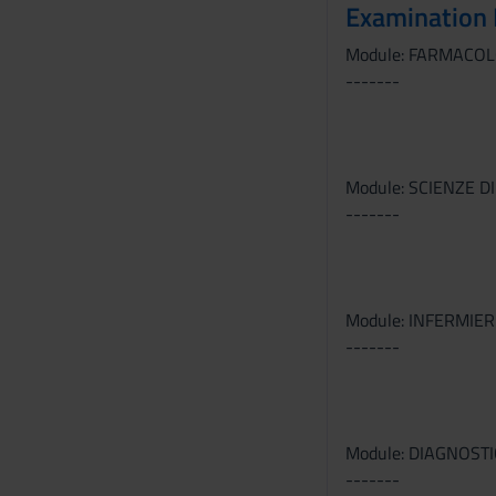
Examination
s
Module: FARMACOL
o
-------
Module: SCIENZE D
-------
Module: INFERMIER
-------
Module: DIAGNOST
-------