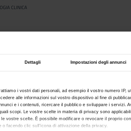
OGIA CLINICA
IETETICHE
Dettagli
Impostazioni degli annunci
ISTICA APPLICATA AI PERCORSI DIAGNOSTICI E TERAPEUTICI
rattiamo i vostri dati personali, ad esempio il vostro numero IP, 
dere alle informazioni sul vostro dispositivo al fine di pubblica
nunci e i contenuti, ricercare il pubblico e sviluppare i servizi. A
r quali scopi. Le vostre scelte in materia di privacy sono applicabi
ICA PER IMMAGINI E RADIOPROTEZIONE
to le vostre scelte. È possibile modificare o revocare il proprio 
 o facendo clic sull'icona di attivazione della privacy.