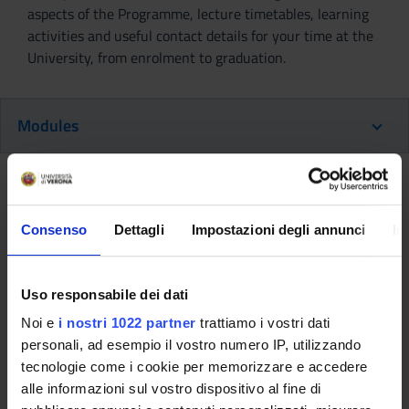
aspects of the Programme, lecture timetables, learning
activities and useful contact details for your time at the
University, from enrolment to graduation.
Modules
Back to the study plan
Consenso
Dettagli
Impostazioni degli annunci
In
Back to the modules per semester
Professional Laboratories (3rd
Uso responsabile dei dati
year) [
Gruppo 2
] (2012/2013)
Noi e
i nostri 1022 partner
trattiamo i vostri dati
Teaching code
Teacher
personali, ad esempio il vostro numero IP, utilizzando
tecnologie come i cookie per memorizzare e accedere
4S000205
Elisa Marinelli
alle informazioni sul vostro dispositivo al fine di
Coordinator
Credits