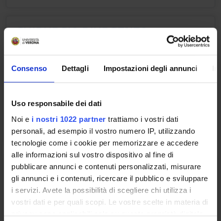
CHIRURGIA D'URGENZA
Crediti
2
Consenso
Dettagli
Impostazioni degli annunci
In
Periodo
INF. BZ 3° anno 1° semestre
Uso responsabile dei dati
Docenti
Noi e
i nostri 1022 partner
trattiamo i vostri dati
Walter Thaler
personali, ad esempio il vostro numero IP, utilizzando
tecnologie come i cookie per memorizzare e accedere
alle informazioni sul vostro dispositivo al fine di
INFERMIERISTICA CHIRURGICA
pubblicare annunci e contenuti personalizzati, misurare
SPECIALISTICA
gli annunci e i contenuti, ricercare il pubblico e sviluppare
i servizi. Avete la possibilità di scegliere chi utilizza i
Crediti
vostri dati e per quali scopi. Le vostre scelte in materia di
1
privacy sono applicabili solo su questa proprietà digitale