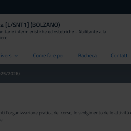
ica [L/SNT1] (BOLZANO)
anitarie infermieristiche ed ostetriche - Abilitante alla
iere
riversi
Come fare per
Bacheca
Contatti
current
current
current
2025/2026)
ti l'organizzazione pratica del corso, lo svolgimento delle attività 
e.