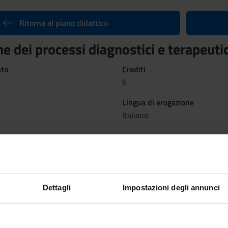
Ritorna al piano didattico
ne dei processi diagnostici e terapeut
nto
Crediti
6
Lingua di erogazione
Italiano
 organizzato come segue:
Dettagli
Impostazioni degli annunci
LOGIA CLINICA
INFE
PERC
TER
Periodo