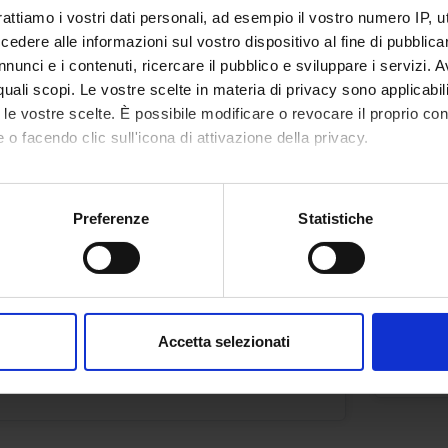
1°anno 2°semestre
rattiamo i vostri dati personali, ad esempio il vostro numero IP, 
Crediti
dere alle informazioni sul vostro dispositivo al fine di pubblica
Docenti
2
nunci e i contenuti, ricercare il pubblico e sviluppare i servizi. A
Ugo Moretti
r quali scopi. Le vostre scelte in materia di privacy sono applicabi
Sede
to le vostre scelte. È possibile modificare o revocare il proprio 
BOLZ
 o facendo clic sull'icona di attivazione della privacy.
mo anche:
ICA PER IMMAGINI E
SCIE
oni sulla tua posizione geografica, con un'approssimazione di qu
Preferenze
Statistiche
OTEZIONE
spositivo, scansionandolo attivamente alla ricerca di caratteristich
Crediti
Periodo
1
aborati i tuoi dati personali e imposta le tue preferenze nella
s
1°anno 2°semestre
consenso in qualsiasi momento dalla Dichiarazione sui cookie.
Sede
Accetta selezionati
Docenti
BOLZ
nalizzare contenuti ed annunci, per fornire funzionalità dei socia
Florian Pederiva
inoltre informazioni sul modo in cui utilizzi il nostro sito con i n
icità e social media, i quali potrebbero combinarle con altre inform
lizzo dei loro servizi.