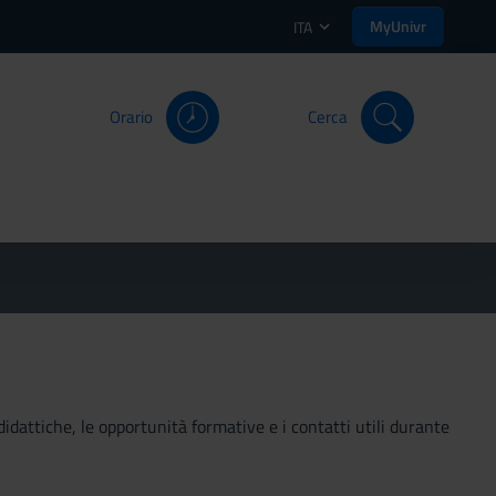
MyUnivr
ITA
Orario
Cerca
didattiche, le opportunità formative e i contatti utili durante