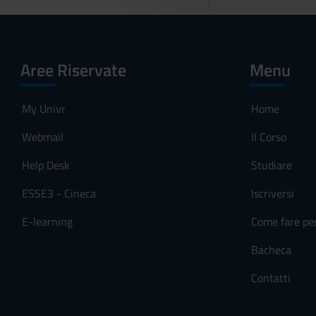
l
c
o
n
Aree Riservate
Menu
s
e
My Univr
Home
n
s
Webmail
Il Corso
o
Help Desk
Studiare
ESSE3 - Cineca
Iscriversi
E-learning
Come fare pe
Bacheca
Contatti