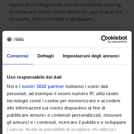
aspects of the Programme, lecture timetables, learning
activities and useful contact details for your time at the
University, from enrolment to graduation.
Modules
Consenso
Dettagli
Impostazioni degli annunci
In
Back to the study plan
Uso responsabile dei dati
Back to the modules per semester
Noi e
i nostri 1022 partner
trattiamo i vostri dati
Multidisciplinary seminaries
personali, ad esempio il vostro numero IP, utilizzando
(2016/2017)
tecnologie come i cookie per memorizzare e accedere
alle informazioni sul vostro dispositivo al fine di
Teaching code
Teacher
pubblicare annunci e contenuti personalizzati, misurare
4S001040
Not yet assigned
gli annunci e i contenuti, ricercare il pubblico e sviluppare
i servizi. Avete la possibilità di scegliere chi utilizza i
Credits
Language