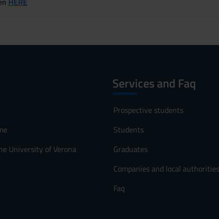
ven
HERE
Services and Faq
Prospective students
me
Students
he University of Verona
Graduates
Companies and local authoritie
Faq