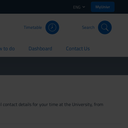
MyUnivr
ENG
Timetable
Search
 to do
Dashboard
Contact Us
rent
current
current
 contact details for your time at the University, from