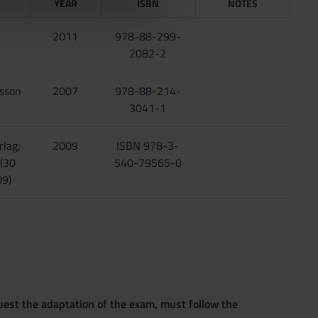
YEAR
ISBN
NOTES
2011
978-88-299-
2082-2
asson
2007
978-88-214-
3041-1
rlag;
2009
ISBN 978-3-
 (30
540-79565-0
09)
quest the adaptation of the exam, must follow the