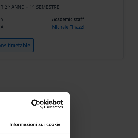
 VR 2^ ANNO - 1^ SEMESTRE
on
Academic staff
NA
Michele Tinazzi
ons timetable
Informazioni sui cookie