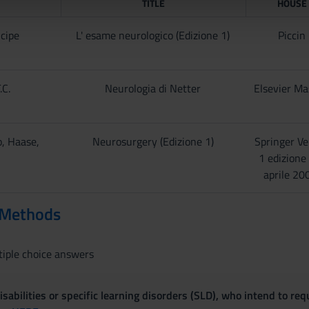
TITLE
HOUSE
lizzo dei loro servizi.
cipe
L' esame neurologico (Edizione 1)
Piccin
.C.
Neurologia di Netter
Elsevier M
, Haase,
Neurosurgery (Edizione 1)
Springer Ve
1 edizione
aprile 20
 Methods
iple choice answers
sabilities or specific learning disorders (SLD), who intend to re