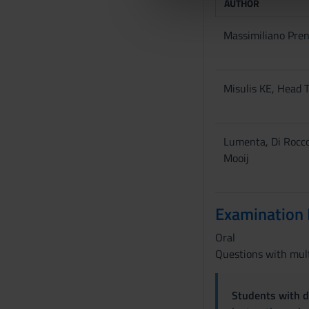
AUTHOR
che hanno raccolto dal tuo uti
e
l
Massimiliano Pren
c
o
n
Misulis KE, Head T
s
e
n
Lumenta, Di Rocco
s
Mooij
o
Examination
Oral
Questions with mult
Students with di