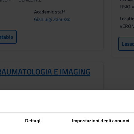
FISIO
Academic staff
Locati
Gianluigi Zanusso
VERO
etable
Less
AUMATOLOGIA E IMAGING
ANNO - 1^ SEMESTRE
Dettagli
Impostazioni degli annunci
Academic staff
Francesco Sala