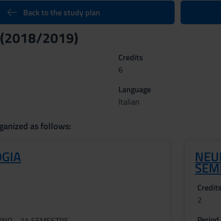
Back to the study plan
 (2018/2019)
Credits
6
Language
Italian
ganized as follows:
GIA
NEU
SEM
Credit
2
Period
ANNO - 1^ SEMESTRE