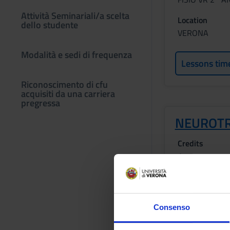
Attività Seminariali/a scelta
Location
dello studente
VERONA
Modalità e sedi di frequenza
Lessons tim
Riconoscimento di cfu
acquisiti da una carriera
pregressa
NEUROTR
Credits
1
Period
FISIO VR 2^ 
Consenso
Location
VERONA