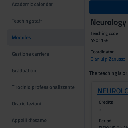
Academic calendar
Neurology
Teaching staff
Teaching code
Modules
4S01156
Coordinator
Gestione carriere
Gianluigi Zanusso
Graduation
The teaching is or
Tirocinio professionalizzante
NEUROLO
Credits
Orario lezioni
3
Appelli d'esame
Period
FISIO VR 2^ 