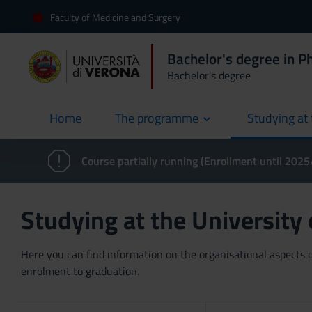
Faculty of Medicine and Surgery
Bachelor's degree in P
Bachelor's degree
Home
The programme
Studying at 
current
Course partially running (Enrollment until 202
Studying at the University
Here you can find information on the organisational aspects of
enrolment to graduation.