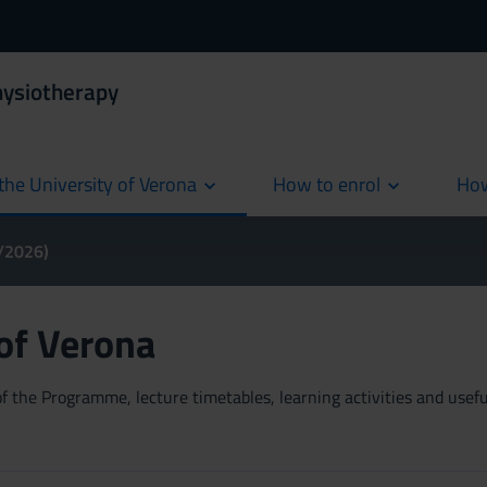
hysiotherapy
the University of Verona
How to enrol
How
cur
5/2026)
 of Verona
 the Programme, lecture timetables, learning activities and useful