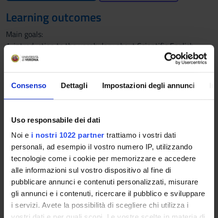
Learning outcomes
Main goals:
1. introduction to the vocabulary about Scientific English;
2. development of the four main skills: Speaking, listening,
reading, writing) focusing especially on the reading ability;
3. consolidation of the English grammar and vocabulary;
Consenso
Dettagli
Impostazioni degli annunci
In
4. strengthening the ability of translation from English into
Italian
Uso responsabile dei dati
The level of the Scientific English Course is: intermediate-
Noi e
i nostri 1022 partner
trattiamo i vostri dati
advanced
personali, ad esempio il vostro numero IP, utilizzando
Prior to follow the course students are requested to have at
tecnologie come i cookie per memorizzare e accedere
least a B1 level
alle informazioni sul vostro dispositivo al fine di
Program
pubblicare annunci e contenuti personalizzati, misurare
gli annunci e i contenuti, ricercare il pubblico e sviluppare
Lexis:
i servizi. Avete la possibilità di scegliere chi utilizza i
1. The physiotherapist: the profession, the physiotherapist’s
vostri dati e per quali scopi. Le vostre scelte in materia di