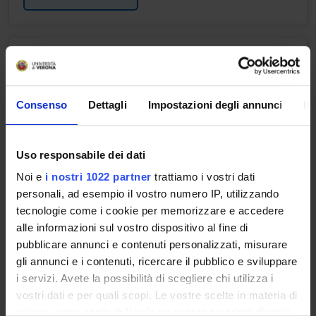
METHODOLOGY OF
MUSCULOSKELETAL AND
NEUROLOGICAL PHYSIOTHERAPY
IN DEVELOPMENTAL AGE
Consenso
Dettagli
Impostazioni degli annunci
In
Credits
1
Uso responsabile dei dati
Noi e
i nostri 1022 partner
trattiamo i vostri dati
Period
personali, ad esempio il vostro numero IP, utilizzando
1 SEMESTRE PROFESSIONI SANITARIE
tecnologie come i cookie per memorizzare e accedere
Academic staff
alle informazioni sul vostro dispositivo al fine di
Elisa Piatto
pubblicare annunci e contenuti personalizzati, misurare
gli annunci e i contenuti, ricercare il pubblico e sviluppare
Lessons timetable
i servizi. Avete la possibilità di scegliere chi utilizza i
vostri dati e per quali scopi. Le vostre scelte in materia di
privacy sono applicabili solo su questa proprietà digitale