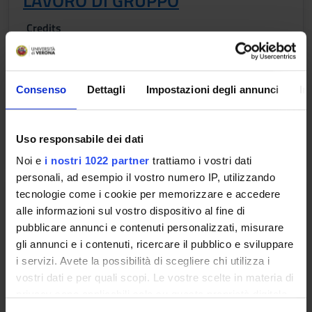
LAVORO DI GRUPPO
Credits
1
Period
FISIO VI 3^ ANNO - 2^ SEMESTRE
Consenso
Dettagli
Impostazioni degli annunci
In
Location
Academic staff
VICENZA
Riccardo Sartori
Uso responsabile dei dati
Noi e
i nostri 1022 partner
trattiamo i vostri dati
personali, ad esempio il vostro numero IP, utilizzando
tecnologie come i cookie per memorizzare e accedere
ORGANIZZAZIONE DEI SERVIZI
alle informazioni sul vostro dispositivo al fine di
SANITARI
pubblicare annunci e contenuti personalizzati, misurare
gli annunci e i contenuti, ricercare il pubblico e sviluppare
Credits
i servizi. Avete la possibilità di scegliere chi utilizza i
1
vostri dati e per quali scopi. Le vostre scelte in materia di
Period
privacy sono applicabili solo su questa proprietà digitale
FISIO VI 3^ ANNO - 2^ SEMESTRE
in cui avete effettuato le vostre scelte. È possibile