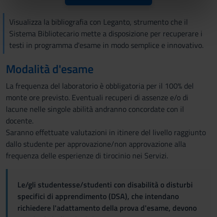
informazioni sul modo in cui utilizzi il nostro sito con i
nostri partner che si occupano di analisi dei dati web,
Visualizza la bibliografia con Leganto, strumento che il
pubblicità e social media, i quali potrebbero combinarle
Sistema Bibliotecario mette a disposizione per recuperare i
con altre informazioni che hai fornito loro o che hanno
testi in programma d'esame in modo semplice e innovativo.
raccolto dal tuo utilizzo dei loro servizi.
Modalità d'esame
La frequenza del laboratorio è obbligatoria per il 100% del
monte ore previsto. Eventuali recuperi di assenze e/o di
lacune nelle singole abilità andranno concordate con il
docente.
Saranno effettuate valutazioni in itinere del livello raggiunto
dallo studente per approvazione/non approvazione alla
frequenza delle esperienze di tirocinio nei Servizi.
Le/gli studentesse/studenti con disabilità o disturbi
specifici di apprendimento (DSA), che intendano
richiedere l'adattamento della prova d'esame, devono