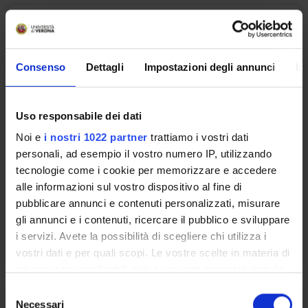
FISIOTERAPIA NELLE DISABILITA'
CRONICHE E PROMOZIONE DELLA
SALUTE ATTRAVERSO IL
MOVIMENTO
Consenso
Dettagli
Impostazioni degli annunci
In
Credits
Uso responsabile dei dati
1
Noi e
i nostri 1022 partner
trattiamo i vostri dati
Period
personali, ad esempio il vostro numero IP, utilizzando
1 SEMESTRE PROFESSIONI SANITARIE
tecnologie come i cookie per memorizzare e accedere
alle informazioni sul vostro dispositivo al fine di
Academic staff
pubblicare annunci e contenuti personalizzati, misurare
Elisa Moscon
gli annunci e i contenuti, ricercare il pubblico e sviluppare
i servizi. Avete la possibilità di scegliere chi utilizza i
Lessons timetable
vostri dati e per quali scopi. Le vostre scelte in materia di
privacy sono applicabili solo su questa proprietà digitale
in cui avete effettuato le vostre scelte. È possibile
S
NEUROTRAUMATOLOGIA E
modificare o revocare il proprio consenso in qualsiasi
Necessari
e