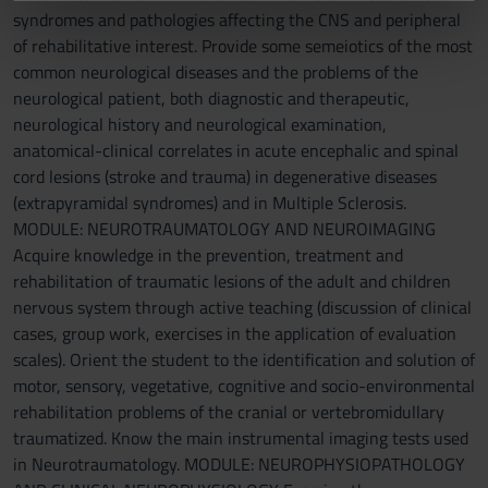
informazioni sul modo in cui utilizzi il nostro sito con i
syndromes and pathologies affecting the CNS and peripheral
nostri partner che si occupano di analisi dei dati web,
of rehabilitative interest. Provide some semeiotics of the most
pubblicità e social media, i quali potrebbero combinarle
common neurological diseases and the problems of the
con altre informazioni che hai fornito loro o che hanno
neurological patient, both diagnostic and therapeutic,
raccolto dal tuo utilizzo dei loro servizi.
neurological history and neurological examination,
anatomical-clinical correlates in acute encephalic and spinal
cord lesions (stroke and trauma) in degenerative diseases
(extrapyramidal syndromes) and in Multiple Sclerosis.
MODULE: NEUROTRAUMATOLOGY AND NEUROIMAGING
Acquire knowledge in the prevention, treatment and
rehabilitation of traumatic lesions of the adult and children
nervous system through active teaching (discussion of clinical
cases, group work, exercises in the application of evaluation
scales). Orient the student to the identification and solution of
motor, sensory, vegetative, cognitive and socio-environmental
rehabilitation problems of the cranial or vertebromidullary
traumatized. Know the main instrumental imaging tests used
in Neurotraumatology. MODULE: NEUROPHYSIOPATHOLOGY