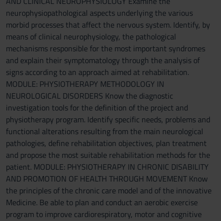
AND CLINICAL NEUROPHYSIOLOGY Examine the
neurophysiopathological aspects underlying the various
morbid processes that affect the nervous system. Identify, by
means of clinical neurophysiology, the pathological
mechanisms responsible for the most important syndromes
and explain their symptomatology through the analysis of
signs according to an approach aimed at rehabilitation.
MODULE: PHYSIOTHERAPY METHODOLOGY IN
NEUROLOGICAL DISORDERS Know the diagnostic
investigation tools for the definition of the project and
physiotherapy program. Identify specific needs, problems and
functional alterations resulting from the main neurological
pathologies, define rehabilitation objectives, plan treatment
and propose the most suitable rehabilitation methods for the
patient. MODULE: PHYSIOTHERAPY IN CHRONIC DISABILITY
AND PROMOTION OF HEALTH THROUGH MOVEMENT Know
the principles of the chronic care model and of the innovative
Medicine. Be able to plan and conduct an aerobic exercise
program to improve cardiorespiratory, motor and cognitive