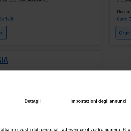
Docent
uffelli
Carlo C
ni
Orari
GIA
ROFESSIONI SANITARIE
Dettagli
Impostazioni degli annunci
ni
rattiamo i vostri dati personali, ad esempio il vostro numero IP, 