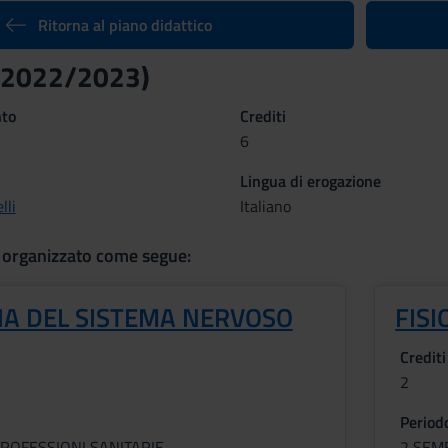
Ritorna al piano didattico
 (2022/2023)
nto
Crediti
6
Lingua di erogazione
lli
Italiano
 organizzato come segue:
IA DEL SISTEMA NERVOSO
FIS
Crediti
2
Period
ROFESSIONI SANITARIE
2 SEM