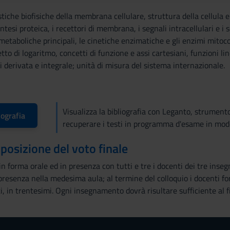
stiche biofisiche della membrana cellulare, struttura della cellula e 
intesi proteica, i recettori di membrana, i segnali intracellulari e i
metaboliche principali, le cinetiche enzimatiche e gli enzimi mitocon
to di logaritmo, concetti di funzione e assi cartesiani, funzioni l
di derivata e integrale; unità di misura del sistema internazionale.
Visualizza la bibliografia con Leganto, strument
iografia
recuperare i testi in programma d'esame in mod
mposizione del voto finale
in forma orale ed in presenza con tutti e tre i docenti dei tre inse
presenza nella medesima aula; al termine del colloquio i docenti fo
, in trentesimi. Ogni insegnamento dovrà risultare sufficiente al fi