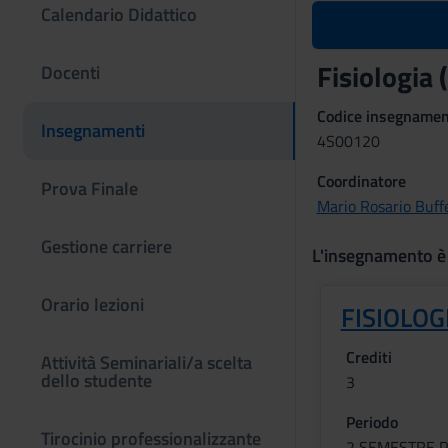
Calendario Didattico
Fisiologia
Docenti
Codice insegname
Insegnamenti
4S00120
Coordinatore
Prova Finale
Mario Rosario Buffe
Gestione carriere
L'insegnamento è
Orario lezioni
FISIOLOG
Crediti
Attività Seminariali/a scelta
dello studente
3
Periodo
Tirocinio professionalizzante
2 SEMESTRE P