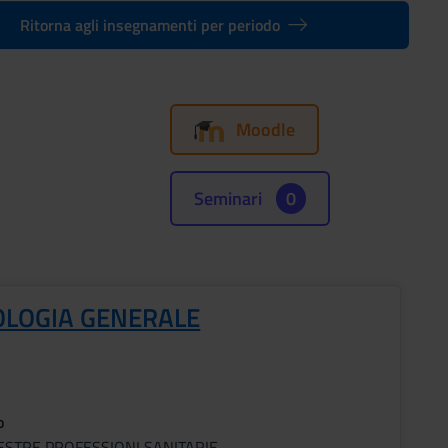
Ritorna agli insegnamenti per periodo
Moodle
Seminari
0
IOLOGIA GENERALE
o
ESTRE PROFESSIONI SANITARIE