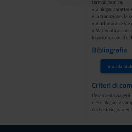
termodinamica;
c
• Biologia: caratteri
o
e la traduzione, la s
n
• Biochimica: le vie 
s
• Matematica: concet
e
logaritmi, concetti 
n
s
Bibliografia
o
Vai alla bibl
Criteri di co
L'esame si svolgerà 
e Psicologia) in com
dei tre insegnamenti