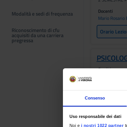
Docenti
Modalità e sedi di frequenza
Mario Rosario B
Riconoscimento di cfu
Orario Lezio
acquisiti da una carriera
pregressa
PSICOLO
Crediti
1
Periodo
2 SEMESTRE P
Consenso
Docenti
Mirta Fiorio
Uso responsabile dei dati
Orario Lezio
Noi e
i nostri 1022 partner
t