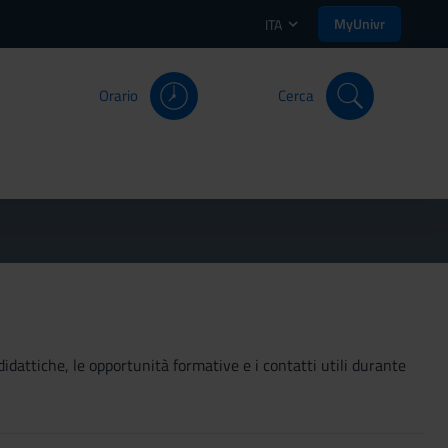
MyUnivr
ITA
Orario
Cerca
didattiche, le opportunità formative e i contatti utili durante