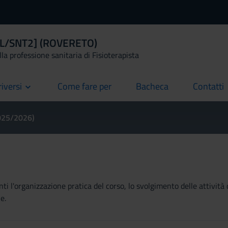
a [L/SNT2] (ROVERETO)
la professione sanitaria di Fisioterapista
riversi
Come fare per
Bacheca
Contatti
current
current
current
2025/2026)
ti l'organizzazione pratica del corso, lo svolgimento delle attività 
e.