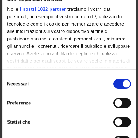
Noi e
i nostri 1022 partner
trattiamo i vostri dati
Orario Lezioni
personali, ad esempio il vostro numero IP, utilizzando
tecnologie come i cookie per memorizzare e accedere
alle informazioni sul vostro dispositivo al fine di
CARDIOLOGIA RIABILITATIVA
pubblicare annunci e contenuti personalizzati, misurare
gli annunci e i contenuti, ricercare il pubblico e sviluppare
Crediti
i servizi. Avete la possibilità di scegliere chi utilizza i
1
vostri dati e per quali scopi. Le vostre scelte in materia di
privacy sono applicabili solo su questa proprietà digitale
Periodo
in cui avete effettuato le vostre scelte. È possibile
S
1 SEMESTRE PROFESSIONI SANITARIE
modificare o revocare il proprio consenso in qualsiasi
Necessari
e
momento dalla Dichiarazione sui cookie o facendo clic
Docenti
l
sull'icona di attivazione della privacy.
Domenico Catanzariti
e
Preferenze
z
Con il tuo consenso, vorremmo anche:
Orario Lezioni
i
raccogliere informazioni sulla tua posizione
o
Statistiche
geografica, con un'approssimazione di qualche
n
metro,
e