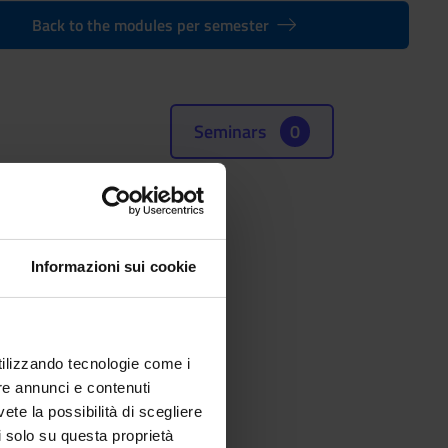
Back to the modules per semester
Seminars
0
Informazioni sui cookie
utilizzando tecnologie come i
re annunci e contenuti
vete la possibilità di scegliere
li solo su questa proprietà