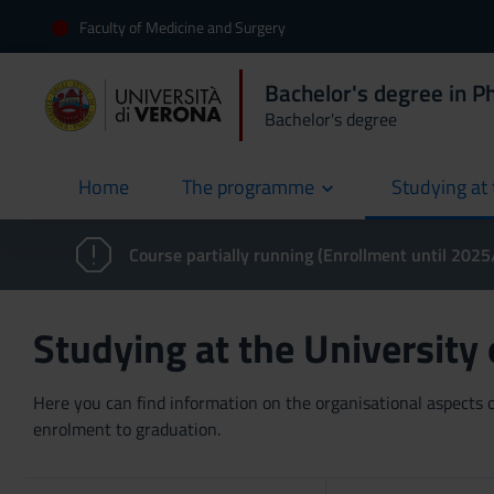
Faculty of Medicine and Surgery
Bachelor's degree in 
Bachelor's degree
Home
The programme
Studying at 
current
Course partially running (Enrollment until 202
Studying at the University
Here you can find information on the organisational aspects of
enrolment to graduation.