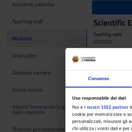
Academic calendar
Scientific
Teaching staff
Teaching code
Modules
4S01572
Coordinator
Graduation
Elisabetta Adami
Gestione carriere
Language
Consenso
Italian
Orario lezioni
Scientific Discipli
Uso responsabile dei dati
L-LIN/12 - LANG
Attività Seminariali/a scelta
Noi e
i nostri 1022 partner
t
Period
dello studente
cookie per memorizzare e acce
LEZIONI 1^ ANNO
personalizzati, misurare gli an
Tirocinio professionalizzante
chi utilizza i vostri dati e pe
Location