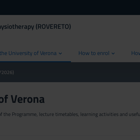
Physiotherapy (ROVERETO)
the University of Verona
How to enrol
How
cur
5/2026)
 of Verona
 the Programme, lecture timetables, learning activities and useful