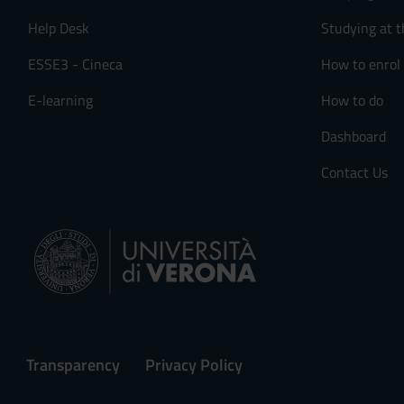
s
Help Desk
Studying at t
e
n
ESSE3 - Cineca
How to enrol
s
o
E-learning
How to do
Dashboard
Contact Us
Transparency
Privacy Policy