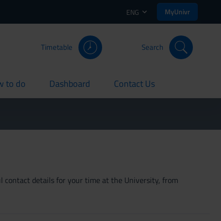
MyUnivr
ENG
Timetable
Search
 to do
Dashboard
Contact Us
rent
current
current
 contact details for your time at the University, from