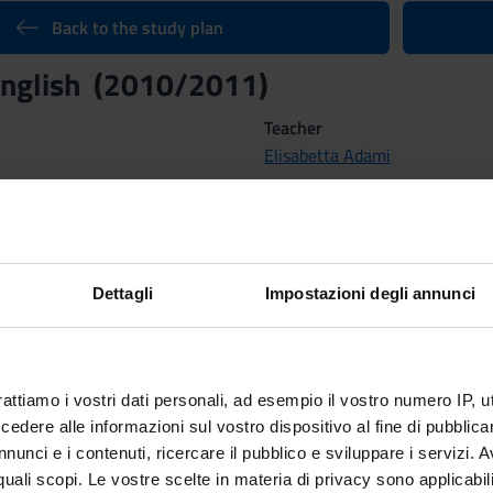
Back to the study plan
 English (2010/2011)
Teacher
Elisabetta Adami
Credits
3
Dettagli
Impostazioni degli annunci
nary Sector (SSD)
UAGE AND TRANSLATION - ENGLISH
rattiamo i vostri dati personali, ad esempio il vostro numero IP, 
dere alle informazioni sul vostro dispositivo al fine di pubblica
 1^ SEMESTRE, LEZIONI 1^ ANNO 2^ SEMESTRE
nunci e i contenuti, ricercare il pubblico e sviluppare i servizi. A
r quali scopi. Le vostre scelte in materia di privacy sono applicabi