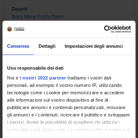
Docenti
Anna Maria Fratta Pasini
Orario Lezioni
Consenso
Dettagli
Impostazioni degli annunci
In
FARMACOLOGIA
Uso responsabile dei dati
Crediti
Noi e
i nostri 1022 partner
trattiamo i vostri dati
1
personali, ad esempio il vostro numero IP, utilizzando
Periodo
tecnologie come i cookie per memorizzare e accedere
1 SEMESTRE PROFESSIONI SANITARIE
alle informazioni sul vostro dispositivo al fine di
pubblicare annunci e contenuti personalizzati, misurare
Docenti
gli annunci e i contenuti, ricercare il pubblico e sviluppare
Riccardo Roni
i servizi. Avete la possibilità di scegliere chi utilizza i
vostri dati e per quali scopi. Le vostre scelte in materia di
Orario Lezioni
privacy sono applicabili solo su questa proprietà digitale