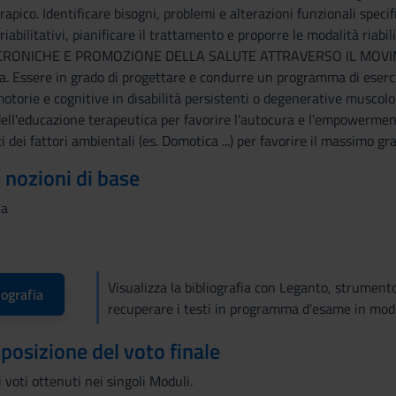
apico. Identificare bisogni, problemi e alterazioni funzionali speci
i riabilitativi, pianificare il trattamento e proporre le modalità ri
CRONICHE E PROMOZIONE DELLA SALUTE ATTRAVERSO IL MOVIMENTO 
va. Essere in grado di progettare e condurre un programma di eserc
motorie e cognitive in disabilità persistenti o degenerative muscol
 dell'educazione terapeutica per favorire l'autocura e l'empowerment
 dei fattori ambientali (es. Domotica ...) per favorire il massimo gr
e nozioni di base
ia
Visualizza la bibliografia con Leganto, strument
iografia
recuperare i testi in programma d'esame in mod
mposizione del voto finale
voti ottenuti nei singoli Moduli.