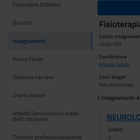
Calendario Didattico
Fisioterap
Docenti
Codice insegname
Insegnamenti
4S007309
Coordinatore
Prova Finale
Alberto Feletti
Gestione carriere
Corsi Singoli
Non Autorizzato
Orario lezioni
L'insegnamento è
Attività Seminariali/a scelta
NEUROLO
dello studente
Crediti
Tirocinio professionalizzante
3