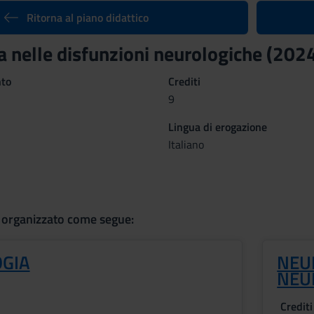
Ritorna al piano didattico
ia nelle disfunzioni neurologiche (20
nto
Crediti
9
Lingua di erogazione
Italiano
 organizzato come segue:
GIA
NEU
NEUR
Crediti