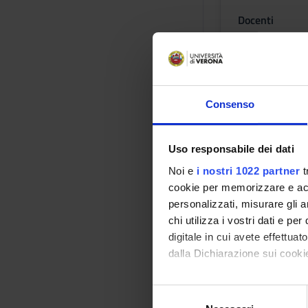
Docenti
Rosj Ciaghi
Orario Lezio
Consenso
NEUROTR
Uso responsabile dei dati
NEUROIM
Noi e
i nostri 1022 partner
t
cookie per memorizzare e acce
Crediti
personalizzati, misurare gli an
1
chi utilizza i vostri dati e pe
Periodo
digitale in cui avete effettua
1 SEMESTRE P
dalla Dichiarazione sui cookie
Docenti
Con il tuo consenso, vorrem
S
Alberto Feletti
raccogliere informazi