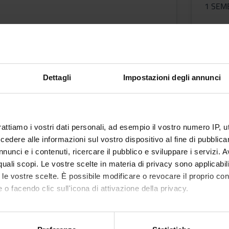
1 SEM
Docent
Elisa 
ni
Orari
Dettagli
Impostazioni degli annunci
AUMATOLOGIA E
AGING
rattiamo i vostri dati personali, ad esempio il vostro numero IP, 
dere alle informazioni sul vostro dispositivo al fine di pubblica
nunci e i contenuti, ricercare il pubblico e sviluppare i servizi. A
r quali scopi. Le vostre scelte in materia di privacy sono applicabi
to le vostre scelte. È possibile modificare o revocare il proprio 
ROFESSIONI SANITARIE
 o facendo clic sull'icona di attivazione della privacy.
mo anche:
oni sulla tua posizione geografica, con un'approssimazione di qu