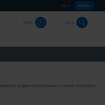
MyUnivr
ITA
Orario
Cerca
didattiche, le opportunità formative e i contatti utili durante