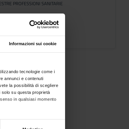
ESTRE PROFESSIONI SANITARIE
i
Moscon
o Lezioni
Informazioni sui cookie
utilizzando tecnologie come i
re annunci e contenuti
vete la possibilità di scegliere
li solo su questa proprietà
consenso in qualsiasi momento
alche metro,