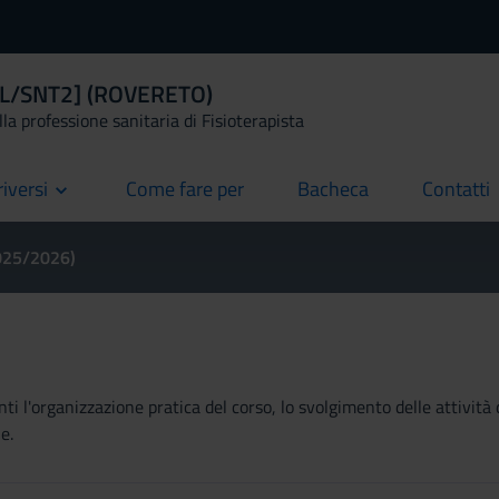
a [L/SNT2] (ROVERETO)
la professione sanitaria di Fisioterapista
riversi
Come fare per
Bacheca
Contatti
current
current
current
2025/2026)
ti l'organizzazione pratica del corso, lo svolgimento delle attività 
e.