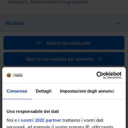
University, from enrolment to graduation.
Modules
Back to the study plan
Back to the modules per semester
Scientific English (2010/2011)
Teaching code
Teacher
4S01572
Donatella Strauss
Consenso
Dettagli
Impostazioni degli annunci
In
Coordinator
Credits
Donatella Strauss
3
Uso responsabile dei dati
Language
Noi e
i nostri 1022 partner
trattiamo i vostri dati
personali, ad esempio il vostro numero IP, utilizzando