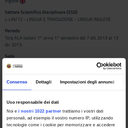
Inglese
Settore Scientifico Disciplinare (SSD)
L-LIN/12 - LINGUA E TRADUZIONE - LINGUA INGLESE
Periodo
Terp ALA lezioni 1^ anno 1^ semestre dal 7 ott 2013 al 13
dic 2013.
Sede
ALA
Seminari
0
Consenso
Dettagli
Impostazioni degli annunci
In
Obiettivi formativi
Uso responsabile dei dati
•Consolidazione grammaticale tramite un approccio applicato
Noi e
i nostri 1022 partner
trattiamo i vostri dati
e contestualizzato per l’apprendimento delle competenze
personali, ad esempio il vostro numero IP, utilizzando
relazionali con il paziente.
tecnologie come i cookie per memorizzare e accedere
•Introduzione all’anatomia umana in lingua inglese.