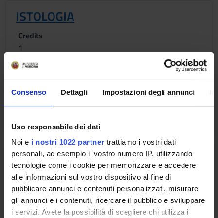
ISTOLOGIA
Credits
1
Period
Lezioni 1°anno 1° semestre
Consenso
Dettagli
Impostazioni degli annunci
In
Location
Academic staff
ALA
Ilaria Pierpaola Dal Prà
Uso responsabile dei dati
Noi e
i nostri 1022 partner
trattiamo i vostri dati
ANATOMIA UMANA
personali, ad esempio il vostro numero IP, utilizzando
tecnologie come i cookie per memorizzare e accedere
Credits
Period
alle informazioni sul vostro dispositivo al fine di
2
LEZ 1ANNO 1SEM ID
pubblicare annunci e contenuti personalizzati, misurare
gli annunci e i contenuti, ricercare il pubblico e sviluppare
Location
Academic staff
i servizi. Avete la possibilità di scegliere chi utilizza i