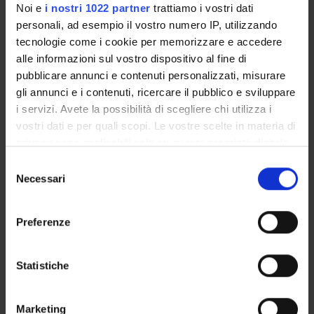
Noi e
i nostri 1022 partner
trattiamo i vostri dati
Language
personali, ad esempio il vostro numero IP, utilizzando
Italian
tecnologie come i cookie per memorizzare e accedere
alle informazioni sul vostro dispositivo al fine di
Scientific Disciplinary Sector (SSD)
pubblicare annunci e contenuti personalizzati, misurare
MED/50 - APPLIED MEDICAL TECHNOLOGY AND
gli annunci e i contenuti, ricercare il pubblico e sviluppare
METHODOLOGY
i servizi. Avete la possibilità di scegliere chi utilizza i
Period
vostri dati e per quali scopi. Le vostre scelte in materia di
privacy sono applicabili solo su questa proprietà digitale
lez 1anno 2 semestre dal Mar 4, 2013 al May 17, 2013.
in cui avete effettuato le vostre scelte. È possibile
S
Location
modificare o revocare il proprio consenso in qualsiasi
Necessari
e
VERONA
momento dalla Dichiarazione sui cookie o facendo clic
l
sull'icona di attivazione della privacy.
e
Preferenze
Seminars
0
z
Con il tuo consenso, vorremmo anche:
i
raccogliere informazioni sulla tua posizione
Examination Methods
o
Statistiche
geografica, con un'approssimazione di qualche
n
scritto e orale
metro,
e
Marketing
Identificare il tuo dispositivo, scansionandolo