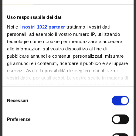
Uso responsabile dei dati
METODI E TECNICHE DI
Noi e
i nostri 1022 partner
trattiamo i vostri dati
ELETTROCARDIOGRAFIA 1
personali, ad esempio il vostro numero IP, utilizzando
Credits
Period
tecnologie come i cookie per memorizzare e accedere
alle informazioni sul vostro dispositivo al fine di
1
lez 2anno 1 semestre
pubblicare annunci e contenuti personalizzati, misurare
Location
Academic staff
gli annunci e i contenuti, ricercare il pubblico e sviluppare
VERONA
Ruggero Tomei
i servizi. Avete la possibilità di scegliere chi utilizza i
vostri dati e per quali scopi. Le vostre scelte in materia di
privacy sono applicabili solo su questa proprietà digitale
in cui avete effettuato le vostre scelte. È possibile
S
ELETTROCARDIOGRAFIA,
modificare o revocare il proprio consenso in qualsiasi
Necessari
e
ARITMOLOGIA ED
momento dalla Dichiarazione sui cookie o facendo clic
l
ELETTROSTIMOLAZIONE 2
sull'icona di attivazione della privacy.
e
Preferenze
z
Credits
Period
Con il tuo consenso, vorremmo anche:
i
1
lez 2anno 1 semestre