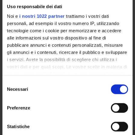
- Conoscere i principali protocolli di SEFI (studi
Uso responsabile dei dati
elettrofisiologici)
- Conoscere il sistema di mappaggio
Noi e
i nostri 1022 partner
trattiamo i vostri dati
- Conoscere e sapersi orientare con il poligrafo per effettuare
personali, ad esempio il vostro numero IP, utilizzando
le principali misurazioni (AH ,HV)
tecnologie come i cookie per memorizzare e accedere
- Conoscere i sistemi di ablazione
alle informazioni sul vostro dispositivo al fine di
pubblicare annunci e contenuti personalizzati, misurare
Competenze Non Tecniche:
gli annunci e i contenuti, ricercare il pubblico e sviluppare
- accoglienza del paziente ed empowerment dello stesso ai fini
i servizi. Avete la possibilità di scegliere chi utilizza i
della procedura
vostri dati e per quali scopi. Le vostre scelte in materia di
- comunicazione chiara, esaustiva ed efficace prima, durante e
privacy sono applicabili solo su questa proprietà digitale
dopo la procedura
in cui avete effettuato le vostre scelte. È possibile
S
modificare o revocare il proprio consenso in qualsiasi
Necessari
e
Ecocardiografia:
momento dalla Dichiarazione sui cookie o facendo clic
l
Competenze Tecniche:
sull'icona di attivazione della privacy.
e
Preferenze
in aggiunta agli obiettivi anno precedente
z
- Sapere eseguire in completa autonomia acquisizioni
Con il tuo consenso, vorremmo anche:
i
ecocardiografiche secondo protocollo europeo in tandem con
raccogliere informazioni sulla tua posizione
o
Statistiche
Tutor
geografica, con un'approssimazione di qualche
n