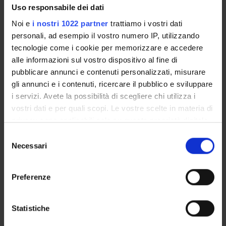
Crediti
Lingua di erogazione
Uso responsabile dei dati
22
Italiano
Noi e
i nostri 1022 partner
trattiamo i vostri dati
Settore Scientifico Disciplinare (SSD)
personali, ad esempio il vostro numero IP, utilizzando
MED/50 - SCIENZE TECNICHE MEDICHE APPLICATE
tecnologie come i cookie per memorizzare e accedere
alle informazioni sul vostro dispositivo al fine di
Periodo
pubblicare annunci e contenuti personalizzati, misurare
1° e 2° semestre (corsi annuali) PROFESSIONE SANITARIE
gli annunci e i contenuti, ricercare il pubblico e sviluppare
dal 1 ott 2024 al 30 set 2025.
i servizi. Avete la possibilità di scegliere chi utilizza i
vostri dati e per quali scopi. Le vostre scelte in materia di
Corsi Singoli
privacy sono applicabili solo su questa proprietà digitale
Non Autorizzato
in cui avete effettuato le vostre scelte. È possibile
S
modificare o revocare il proprio consenso in qualsiasi
Necessari
e
Orario Lezioni
Seminari
0
momento dalla Dichiarazione sui cookie o facendo clic
l
sull'icona di attivazione della privacy.
e
Obiettivi di apprendimento
Preferenze
z
Con il tuo consenso, vorremmo anche:
i
Il terzo anno è dedicato all'approfondimento delle tecniche di
raccogliere informazioni sulla tua posizione
o
Statistiche
circolazione extracorporea pediatrica e di assistenze al circolo,
geografica, con un'approssimazione di qualche
n
assistenza durante impianti di dispositivi VAD e Trapianto