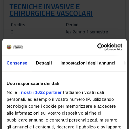
TECNICHE INVASIVE E
CHIRURGICHE VASCOLARI
Credits
Period
2
lez 2anno 1 semestre
Location
Academic staff
VERONA
Gian Franco Veraldi
Consenso
Dettagli
Impostazioni degli annunci
In
METODI E TECNICHE DI
DIAGNOSTICA VASCOLARE
Uso responsabile dei dati
Noi e
i nostri 1022 partner
trattiamo i vostri dati
Credits
Period
personali, ad esempio il vostro numero IP, utilizzando
2
lez 2anno 1 semestre
tecnologie come i cookie per memorizzare e accedere
alle informazioni sul vostro dispositivo al fine di
Location
Academic staff
pubblicare annunci e contenuti personalizzati, misurare
VERONA
Giovanni Puppini
gli annunci e i contenuti, ricercare il pubblico e sviluppare