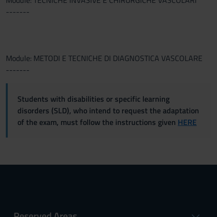
Module: TECNICHE INVASIVE E CHIRURGICHE VASCOLARI
-------
Module: METODI E TECNICHE DI DIAGNOSTICA VASCOLARE
-------
Students with disabilities or specific learning
disorders (SLD), who intend to request the adaptation
of the exam, must follow the instructions given
HERE
Reserved Areas